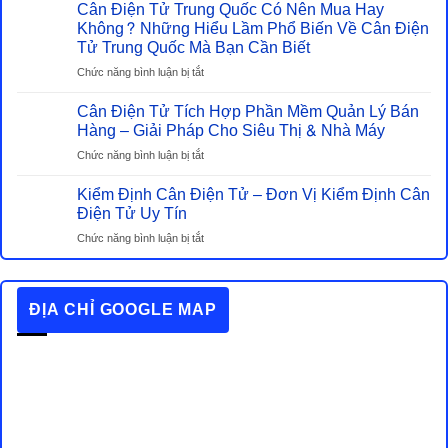
Cân Điện Tử Trung Quốc Có Nên Mua Hay
Tiêu
Và
Chuẩn
Không? Những Hiểu Lầm Phổ Biến Về Cân Điện
Cân
Chất
Tử Trung Quốc Mà Bạn Cần Biết
Cơ
Lượng
–
ở
Chức năng bình luận bị tắt
Cần
Đâu
Cân
Biết
Mới
Cân Điện Tử Tích Hợp Phần Mềm Quản Lý Bán
Điện
Khi
Là
Tử
Hàng – Giải Pháp Cho Siêu Thị & Nhà Máy
Mua
Lựa
Trung
Cân
ở
Chức năng bình luận bị tắt
Chọn
Quốc
Điện
Cân
Tiết
Có
Tử
Kiểm Định Cân Điện Tử – Đơn Vị Kiểm Định Cân
Điện
Kiệm
Nên
Tử
Điện Tử Uy Tín
Thật
Mua
Tích
Sự?
Hay
ở
Chức năng bình luận bị tắt
Hợp
Không?
Kiểm
Phần
Những
Định
Mềm
Hiểu
Cân
Quản
ĐỊA CHỈ GOOGLE MAP
Lầm
Điện
Lý
Phổ
Tử
Bán
Biến
–
Hàng
Về
Đơn
–
Cân
Vị
Giải
Điện
Kiểm
Pháp
Tử
Định
Cho
Trung
Cân
Siêu