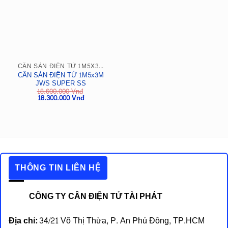
CÂN SÀN ĐIỆN TỬ 1M5X3M
CÂN SÀN ĐIỆN TỬ 1M5x3M
JWS SUPER SS
18.600.000
Vnđ
Giá
Giá
18.300.000
Vnđ
gốc
hiện
là:
tại
18.600.000
là:
Vnđ.
18.300.000
Vnđ.
THÔNG TIN LIÊN HỆ
CÔNG TY CÂN ĐIỆN TỬ TÀI PHÁT
Địa chỉ:
34/21 Võ Thị Thừa, P. An Phú Đông, TP.HCM