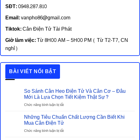
SĐT:
0948.287.810
Email:
vanpho86@gmail.com
Tiktok:
Cân Điện Tử Tài Phát
Giờ làm việc:
Từ 8H00 AM – 5H00 PM ( Từ T2-T7, CN
nghỉ)
BÀI VIẾT NỔI BẬT
So Sánh Cân Heo Điện Tử Và Cân Cơ – Đâu
Mới Là Lựa Chọn Tiết Kiệm Thật Sự?
ở
Chức năng bình luận bị tắt
So
Những Tiêu Chuẩn Chất Lượng Cần Biết Khi
Sánh
Cân
Mua Cân Điện Tử
Heo
ở
Chức năng bình luận bị tắt
Điện
Những
Tử