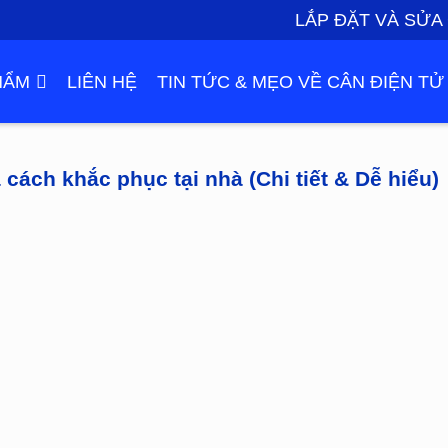
LẮP ĐẶT VÀ SỬA
HẨM
LIÊN HỆ
TIN TỨC & MẸO VỀ CÂN ĐIỆN TỬ
cách khắc phục tại nhà (Chi tiết & Dễ hiểu)