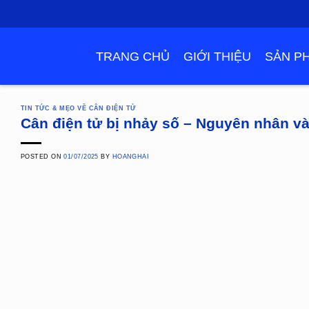
Skip
to
content
TRANG CHỦ
GIỚI THIỆU
SẢN P
TIN TỨC & MẸO VỀ CÂN ĐIỆN TỬ
Cân điện tử bị nhảy số – Nguyên nhân và 
POSTED ON
01/07/2025
BY
HOANGHAI