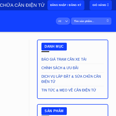
 CHỮA CÂN ĐIỆN TỬ
ĐĂNG NHẬP / ĐĂNG KÝ
GIỎ HÀNG
Tìm
kiếm:
DANH MỤC
BÁO GIÁ TRẠM CÂN XE TẢI
CHÍNH SÁCH & ƯU ĐÃI
DỊCH VỤ LẮP ĐẶT & SỬA CHỮA CÂN
ĐIỆN TỬ
TIN TỨC & MẸO VỀ CÂN ĐIỆN TỬ
SẢN PHẨM