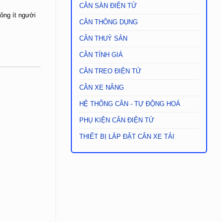
CÂN SÀN ĐIỆN TỬ
hông ít người
CÂN THÔNG DỤNG
CÂN THUỶ SẢN
CÂN TÍNH GIÁ
CÂN TREO ĐIỆN TỬ
CÂN XE NÂNG
HỆ THỐNG CÂN - TỰ ĐỘNG HOÁ
PHỤ KIỆN CÂN ĐIỆN TỬ
THIẾT BỊ LẮP ĐẶT CÂN XE TẢI