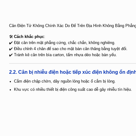
Cân Điện Tử Không Chính Xác Do Để Trên Địa Hình Không Bằng Phẳn
🛠
Cách khắc phục
:
✔️ Đặt cân trên mặt phẳng cứng, chắc chắn, không nghiêng.
✔️ Điều chỉnh 4 chân đế sao cho mặt bàn cân thăng bằng tuyệt đối.
✔️ Tránh kê cân trên bìa carton, tấm nhựa dẻo hoặc bàn yếu.
2.2.
Cân bị nhiễu điện hoặc tiếp xúc điện không ổn địn
Cắm điện chập chờn, dây nguồn lỏng hoặc ổ cắm bị lỏng.
Khu vực có nhiều thiết bị điện công suất cao dễ gây nhiễu tín hiệu.