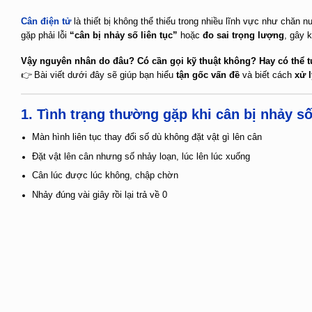
Cân điện tử
là thiết bị không thể thiếu trong nhiều lĩnh vực như chăn 
gặp phải lỗi
“cân bị nhảy số liên tục”
hoặc
đo sai trọng lượng
, gây k
Vậy nguyên nhân do đâu? Có cần gọi kỹ thuật không? Hay có thể tự
👉 Bài viết dưới đây sẽ giúp bạn hiểu
tận gốc vấn đề
và biết cách
xử l
1. Tình trạng thường gặp khi cân bị nhảy số
Màn hình liên tục thay đổi số dù không đặt vật gì lên cân
Đặt vật lên cân nhưng số nhảy loạn, lúc lên lúc xuống
Cân lúc được lúc không, chập chờn
Nhảy đúng vài giây rồi lại trả về 0