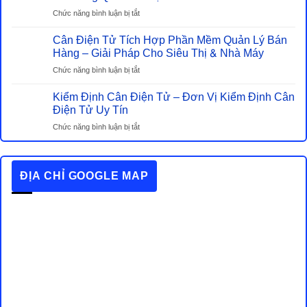
Lượng
–
ở
Chức năng bình luận bị tắt
Cần
Đâu
Cân
Biết
Mới
Cân Điện Tử Tích Hợp Phần Mềm Quản Lý Bán
Điện
Khi
Là
Tử
Hàng – Giải Pháp Cho Siêu Thị & Nhà Máy
Mua
Lựa
Trung
Cân
ở
Chức năng bình luận bị tắt
Chọn
Quốc
Điện
Cân
Tiết
Có
Tử
Kiểm Định Cân Điện Tử – Đơn Vị Kiểm Định Cân
Điện
Kiệm
Nên
Tử
Điện Tử Uy Tín
Thật
Mua
Tích
Sự?
Hay
ở
Chức năng bình luận bị tắt
Hợp
Không?
Kiểm
Phần
Những
Định
Mềm
Hiểu
Cân
Quản
ĐỊA CHỈ GOOGLE MAP
Lầm
Điện
Lý
Phổ
Tử
Bán
Biến
–
Hàng
Về
Đơn
–
Cân
Vị
Giải
Điện
Kiểm
Pháp
Tử
Định
Cho
Trung
Cân
Siêu
Quốc
Điện
Thị
Mà
Tử
&
Bạn
Uy
Nhà