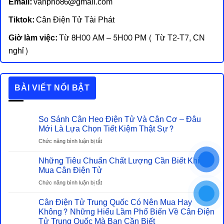
Email:
vanpho86@gmail.com
Tiktok:
Cân Điện Tử Tài Phát
Giờ làm việc:
Từ 8H00 AM – 5H00 PM ( Từ T2-T7, CN
nghỉ)
BÀI VIẾT NỔI BẬT
So Sánh Cân Heo Điện Tử Và Cân Cơ – Đâu
Mới Là Lựa Chọn Tiết Kiệm Thật Sự?
ở
Chức năng bình luận bị tắt
So
Những Tiêu Chuẩn Chất Lượng Cần Biết Khi
Sánh
Cân
Mua Cân Điện Tử
Heo
ở
Chức năng bình luận bị tắt
Điện
Những
Tử
Cân Điện Tử Trung Quốc Có Nên Mua Hay
Tiêu
Và
Chuẩn
Không? Những Hiểu Lầm Phổ Biến Về Cân Điện
Cân
Chất
Tử Trung Quốc Mà Bạn Cần Biết
Cơ