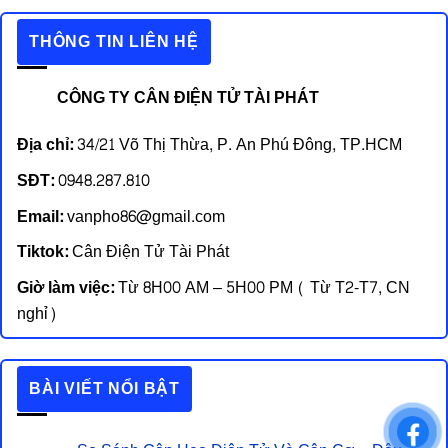
THÔNG TIN LIÊN HỆ
CÔNG TY CÂN ĐIỆN TỬ TÀI PHÁT
Địa chỉ:
34/21 Võ Thị Thừa, P. An Phú Đông, TP.HCM
SĐT:
0948.287.810
Email:
vanpho86@gmail.com
Tiktok:
Cân Điện Tử Tài Phát
Giờ làm việc:
Từ 8H00 AM – 5H00 PM ( Từ T2-T7, CN
nghỉ)
BÀI VIẾT NỔI BẬT