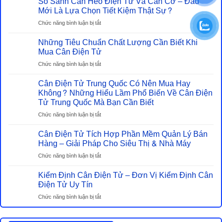
So Sánh Cân Heo Điện Tử Và Cân Cơ – Đâu
Mới Là Lựa Chọn Tiết Kiệm Thật Sự?
ở
Chức năng bình luận bị tắt
So
Những Tiêu Chuẩn Chất Lượng Cần Biết Khi
Sánh
Cân
Mua Cân Điện Tử
Heo
ở
Chức năng bình luận bị tắt
Điện
Những
Tử
Cân Điện Tử Trung Quốc Có Nên Mua Hay
Tiêu
Và
Chuẩn
Không? Những Hiểu Lầm Phổ Biến Về Cân Điện
Cân
Chất
Tử Trung Quốc Mà Bạn Cần Biết
Cơ
Lượng
–
ở
Chức năng bình luận bị tắt
Cần
Đâu
Cân
Biết
Mới
Cân Điện Tử Tích Hợp Phần Mềm Quản Lý Bán
Điện
Khi
Là
Tử
Hàng – Giải Pháp Cho Siêu Thị & Nhà Máy
Mua
Lựa
Trung
Cân
ở
Chức năng bình luận bị tắt
Chọn
Quốc
Điện
Cân
Tiết
Có
Tử
Kiểm Định Cân Điện Tử – Đơn Vị Kiểm Định Cân
Điện
Kiệm
Nên
Tử
Điện Tử Uy Tín
Thật
Mua
Tích
Sự?
Hay
ở
Chức năng bình luận bị tắt
Hợp
Không?
Kiểm
Phần
Những
Định
Mềm
Hiểu