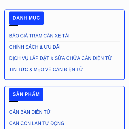
DANH MỤC
BÁO GIÁ TRẠM CÂN XE TẢI
CHÍNH SÁCH & ƯU ĐÃI
DỊCH VỤ LẮP ĐẶT & SỬA CHỮA CÂN ĐIỆN TỬ
TIN TỨC & MẸO VỀ CÂN ĐIỆN TỬ
SẢN PHẨM
CÂN BÀN ĐIỆN TỬ
CÂN CON LĂN TỰ ĐỘNG