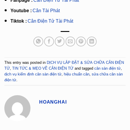
Fanpage :
Cân Điện Tử Tài Phát
Youtube :
Cân Tài Phát
Tiktok :
Cân Điện Tử Tài Phát
This entry was posted in
DỊCH VỤ LẮP ĐẶT & SỬA CHỮA CÂN ĐIỆN
TỬ
,
TIN TỨC & MẸO VỀ CÂN ĐIỆN TỬ
and tagged
cân sàn điện tử
,
dịch vụ kiểm định cân sàn điện tử
,
hiệu chuẩn cân
,
sửa chữa cân sàn
điện tử
.
HOANGHAI