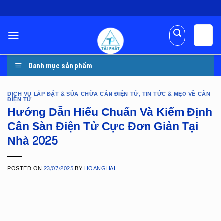
Skip
to
content
Danh mục sản phẩm
DỊCH VỤ LẮP ĐẶT & SỬA CHỮA CÂN ĐIỆN TỬ
,
TIN TỨC & MẸO VỀ CÂN
ĐIỆN TỬ
Hướng Dẫn Hiểu Chuẩn Và Kiểm Định
Cân Sàn Điện Tử Cực Đơn Giản Tại
Nhà 2025
POSTED ON
23/07/2025
BY
HOANGHAI