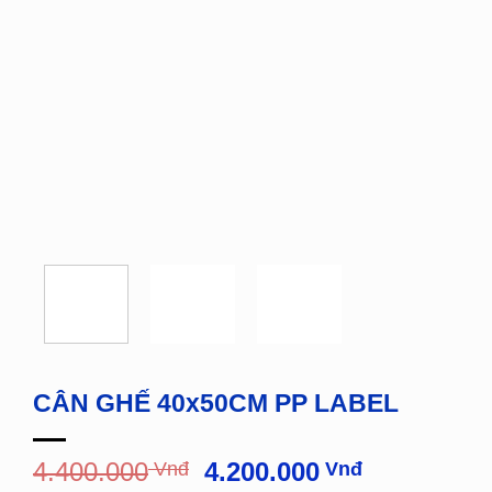
CÂN GHẾ 40x50CM PP LABEL
Giá
Giá
4.400.000
Vnđ
4.200.000
Vnđ