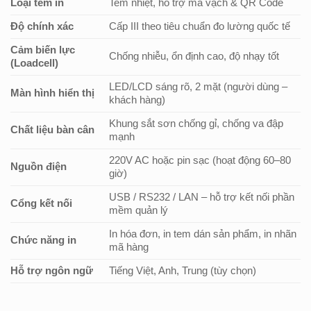
Loại tem in
Tem nhiệt, hỗ trợ mã vạch & QR Code
Độ chính xác
Cấp III theo tiêu chuẩn đo lường quốc tế
Cảm biến lực
Chống nhiễu, ổn định cao, độ nhạy tốt
(Loadcell)
LED/LCD sáng rõ, 2 mặt (người dùng –
Màn hình hiển thị
khách hàng)
Khung sắt sơn chống gỉ, chống va đập
Chất liệu bàn cân
mạnh
220V AC hoặc pin sạc (hoạt động 60–80
Nguồn điện
giờ)
USB / RS232 / LAN – hỗ trợ kết nối phần
Cổng kết nối
mềm quản lý
In hóa đơn, in tem dán sản phẩm, in nhãn
Chức năng in
mã hàng
Hỗ trợ ngôn ngữ
Tiếng Việt, Anh, Trung (tùy chọn)