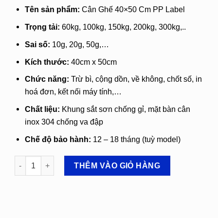
gốc
hiện
Tên sản phẩm:
Cân Ghế 40×50 Cm PP Label
là:
tại
4.400.000
là:
Trọng tải:
60kg, 100kg, 150kg, 200kg, 300kg,..
Vnđ.
4.200.000
Sai số:
10g, 20g, 50g,…
Vnđ.
Kích thước:
40cm x 50cm
Chức năng:
Trừ bì, cộng dồn, về không, chốt số, in
hoá đơn, kết nối máy tính,…
Chất liệu:
Khung sắt sơn chống gỉ, mặt bàn cân
inox 304 chống va đập
Chế độ bảo hành:
12 – 18 tháng (tuỳ model)
CÂN GHẾ 40x50CM PP LABEL số lượng
THÊM VÀO GIỎ HÀNG