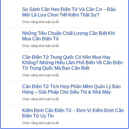
So Sánh Cân Heo Điện Tử Và Cân Cơ – Đâu
Mới Là Lựa Chọn Tiết Kiệm Thật Sự?
ở
Chức năng bình luận bị tắt
So
Sánh
Những Tiêu Chuẩn Chất Lượng Cần Biết Khi
Cân
Mua Cân Điện Tử
Heo
ở
Chức năng bình luận bị tắt
Điện
Những
Tử
Tiêu
Cân Điện Tử Trung Quốc Có Nên Mua Hay
Và
Chuẩn
Không? Những Hiểu Lầm Phổ Biến Về Cân Điện
Cân
Chất
Tử Trung Quốc Mà Bạn Cần Biết
Cơ
Lượng
–
ở
Chức năng bình luận bị tắt
Cần
Đâu
Cân
Biết
Mới
Điện
Cân Điện Tử Tích Hợp Phần Mềm Quản Lý Bán
Khi
Là
Tử
Hàng – Giải Pháp Cho Siêu Thị & Nhà Máy
Mua
Lựa
Trung
Cân
ở
Chức năng bình luận bị tắt
Chọn
Quốc
Điện
Cân
Tiết
Có
Tử
Điện
Kiểm Định Cân Điện Tử – Đơn Vị Kiểm Định Cân
Kiệm
Nên
Tử
Điện Tử Uy Tín
Thật
Mua
Tích
Sự?
Hay
ở
Chức năng bình luận bị tắt
Hợp
Không?
Kiểm