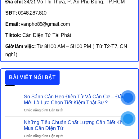
Địa chỉ:
34/21 Võ Thị Thừa, P. An Phú Đông, TP.HCM
SĐT:
0948.287.810
Email:
vanpho86@gmail.com
Tiktok:
Cân Điện Tử Tài Phát
Giờ làm việc:
Từ 8H00 AM – 5H00 PM ( Từ T2-T7, CN
nghỉ)
BÀI VIẾT NỔI BẬT
So Sánh Cân Heo Điện Tử Và Cân Cơ – Đâu
Mới Là Lựa Chọn Tiết Kiệm Thật Sự?
ở
Chức năng bình luận bị tắt
So
Những Tiêu Chuẩn Chất Lượng Cần Biết Khi
Sánh
Cân
Mua Cân Điện Tử
Heo
ở
Chức năng bình luận bị tắt
Điện