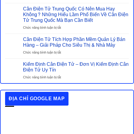
Những
Tử
Cân Điện Tử Trung Quốc Có Nên Mua Hay
Tiêu
Và
Chuẩn
Không? Những Hiểu Lầm Phổ Biến Về Cân Điện
Cân
Chất
Tử Trung Quốc Mà Bạn Cần Biết
Cơ
Lượng
–
ở
Chức năng bình luận bị tắt
Cần
Đâu
Cân
Biết
Mới
Cân Điện Tử Tích Hợp Phần Mềm Quản Lý Bán
Điện
Khi
Là
Tử
Hàng – Giải Pháp Cho Siêu Thị & Nhà Máy
Mua
Lựa
Trung
Cân
ở
Chức năng bình luận bị tắt
Chọn
Quốc
Điện
Cân
Tiết
Có
Tử
Kiểm Định Cân Điện Tử – Đơn Vị Kiểm Định Cân
Điện
Kiệm
Nên
Tử
Điện Tử Uy Tín
Thật
Mua
Tích
Sự?
Hay
ở
Chức năng bình luận bị tắt
Hợp
Không?
Kiểm
Phần
Những
Định
Mềm
Hiểu
Cân
Quản
ĐỊA CHỈ GOOGLE MAP
Lầm
Điện
Lý
Phổ
Tử
Bán
Biến
–
Hàng
Về
Đơn
–
Cân
Vị
Giải
Điện
Kiểm
Pháp
Tử
Định
Cho