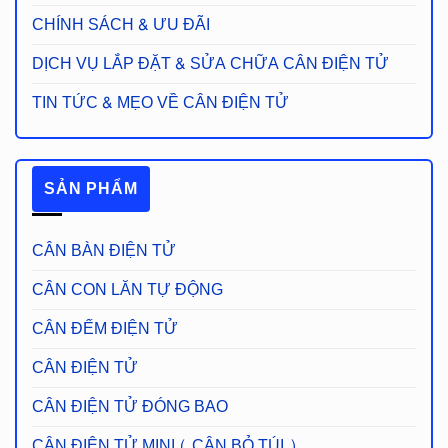
CHÍNH SÁCH & ƯU ĐÃI
DỊCH VỤ LẮP ĐẶT & SỬA CHỮA CÂN ĐIỆN TỬ
TIN TỨC & MẸO VỀ CÂN ĐIỆN TỬ
SẢN PHẨM
CÂN BÀN ĐIỆN TỬ
CÂN CON LĂN TỰ ĐỘNG
CÂN ĐẾM ĐIỆN TỬ
CÂN ĐIỆN TỬ
CÂN ĐIỆN TỬ ĐÓNG BAO
CÂN ĐIỆN TỬ MINI ( CÂN BỎ TÚI )