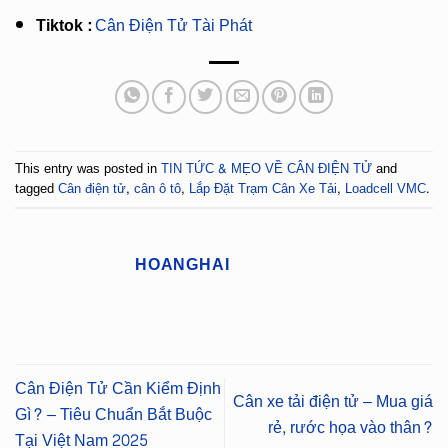
Tiktok :
Cân Điện Tử Tài Phát
This entry was posted in
TIN TỨC & MẸO VỀ CÂN ĐIỆN TỬ
and
tagged
Cân điện tử
,
cân ô tô
,
Lắp Đặt Trạm Cân Xe Tải
,
Loadcell VMC
.
HOANGHAI
Cân Điện Tử Cần Kiểm Định
Cân xe tải điện tử – Mua giá
Gì? – Tiêu Chuẩn Bắt Buộc
rẻ, rước họa vào thân?
Tại Việt Nam 2025