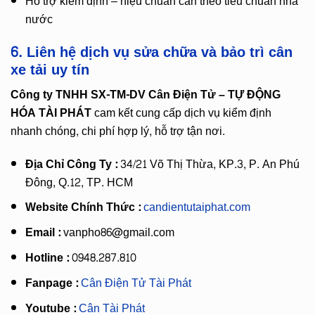
Hỗ trợ kiểm định – hiệu chuẩn cân theo tiêu chuẩn nhà
nước
6. Liên hệ dịch vụ sửa chữa và bảo trì cân
xe tải uy tín
Công ty TNHH SX-TM-DV Cân Điện Tử – TỰ ĐỘNG
HÓA TÀI PHÁT
cam kết cung cấp dịch vụ kiểm định
nhanh chóng, chi phí hợp lý, hỗ trợ tận nơi.
Địa Chỉ Công Ty :
34/21 Võ Thị Thừa, KP.3, P. An Phú
Đông, Q.12, TP. HCM
Website Chính Thức :
candientutaiphat.com
Email :
vanpho86@gmail.com
Hotline :
0948.287.810
Fanpage :
Cân Điện Tử Tài Phát
Youtube :
Cân Tài Phát