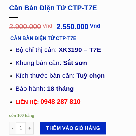
Cân Bàn Điện Tử CTP-T7E
Giá
Giá
2.900.000
Vnđ
2.550.000
Vnđ
gốc
hiện
CÂN BÀN ĐIỆN TỬ CTP-T7E
là:
tại
2.900.000
là:
Bộ chỉ thị cân:
XK3190 – T7E
Vnđ.
2.550.000
Vnđ.
Khung bàn cân:
Sắt sơn
Kích thước bàn cân:
Tuỳ chọn
Bảo hành:
18 tháng
0948 287 810
LIÊN HỆ:
còn 100 hàng
Cân Bàn Điện Tử CTP-T7E số lượng
THÊM VÀO GIỎ HÀNG