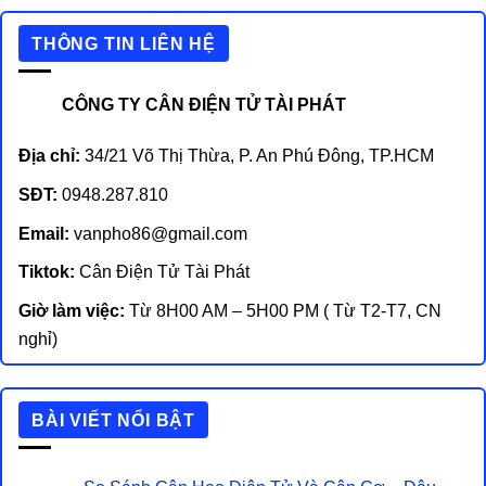
THÔNG TIN LIÊN HỆ
CÔNG TY CÂN ĐIỆN TỬ TÀI PHÁT
Địa chỉ:
34/21 Võ Thị Thừa, P. An Phú Đông, TP.HCM
SĐT:
0948.287.810
Email:
vanpho86@gmail.com
Tiktok:
Cân Điện Tử Tài Phát
Giờ làm việc:
Từ 8H00 AM – 5H00 PM ( Từ T2-T7, CN
nghỉ)
BÀI VIẾT NỔI BẬT