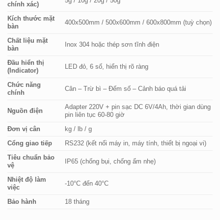
5g / 10g / 20g / 50g
chính xác)
Kích thước mặt
400x500mm / 500x600mm / 600x800mm (tuỳ chọn)
bàn
Chất liệu mặt
Inox 304 hoặc thép sơn tĩnh điện
bàn
Đầu hiển thị
LED đỏ, 6 số, hiển thị rõ ràng
(Indicator)
Chức năng
Cân – Trừ bì – Đếm số – Cảnh báo quá tải
chính
Adapter 220V + pin sạc DC 6V/4Ah, thời gian dùng
Nguồn điện
pin liên tục 60-80 giờ
Đơn vị cân
kg / lb / g
Cổng giao tiếp
RS232 (kết nối máy in, máy tính, thiết bị ngoại vi)
Tiêu chuẩn bảo
IP65 (chống bụi, chống ẩm nhẹ)
vệ
Nhiệt độ làm
-10°C đến 40°C
việc
Bảo hành
18 tháng