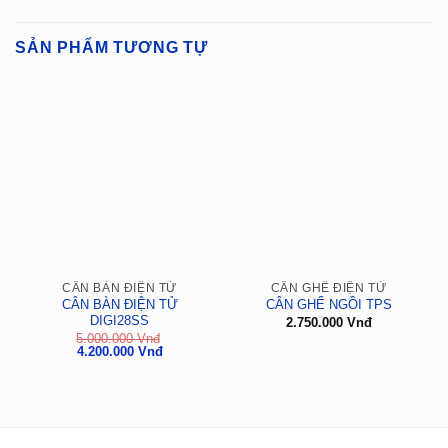
SẢN PHẨM TƯƠNG TỰ
CÂN BÀN ĐIỆN TỬ
CÂN GHẾ ĐIỆN TỬ
CÂN BÀN ĐIỆN TỬ
CÂN GHẾ NGỒI TPS
DIGI28SS
2.750.000
Vnđ
5.000.000
Vnđ
Giá
Giá
4.200.000
Vnđ
gốc
hiện
là:
tại
5.000.000
là:
Vnđ.
4.200.000
Vnđ.