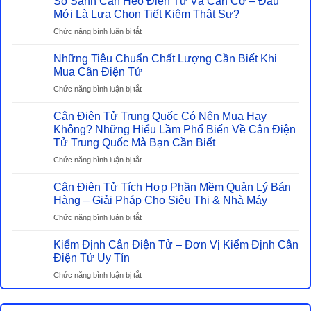
So Sánh Cân Heo Điện Tử Và Cân Cơ – Đâu
Mới Là Lựa Chọn Tiết Kiệm Thật Sự?
ở
Chức năng bình luận bị tắt
So
Sánh
Những Tiêu Chuẩn Chất Lượng Cần Biết Khi
Cân
Mua Cân Điện Tử
Heo
ở
Chức năng bình luận bị tắt
Điện
Những
Tử
Tiêu
Cân Điện Tử Trung Quốc Có Nên Mua Hay
Và
Chuẩn
Không? Những Hiểu Lầm Phổ Biến Về Cân Điện
Cân
Chất
Tử Trung Quốc Mà Bạn Cần Biết
Cơ
Lượng
–
ở
Chức năng bình luận bị tắt
Cần
Đâu
Cân
Biết
Mới
Điện
Cân Điện Tử Tích Hợp Phần Mềm Quản Lý Bán
Khi
Là
Tử
Hàng – Giải Pháp Cho Siêu Thị & Nhà Máy
Mua
Lựa
Trung
Cân
ở
Chức năng bình luận bị tắt
Chọn
Quốc
Điện
Cân
Tiết
Có
Tử
Điện
Kiểm Định Cân Điện Tử – Đơn Vị Kiểm Định Cân
Kiệm
Nên
Tử
Điện Tử Uy Tín
Thật
Mua
Tích
Sự?
Hay
ở
Chức năng bình luận bị tắt
Hợp
Không?
Kiểm
Phần
Những
Định
Mềm
Hiểu