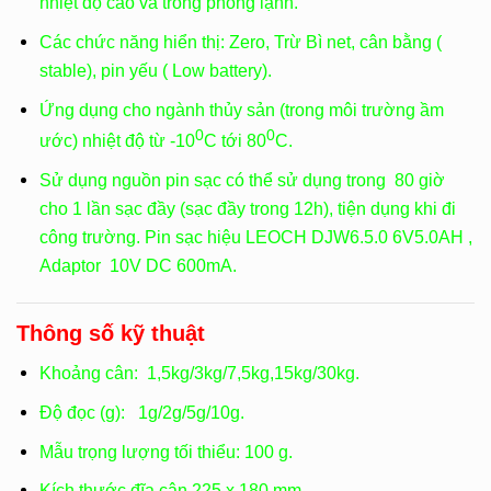
nhiệt độ cao và trong phòng lạnh.
Các chức năng hiển thị: Zero, Trừ Bì net, cân bằng (
stable), pin yếu ( Low battery).
Ứng dụng cho ngành thủy sản (trong môi trường ầm
0
0
ước) nhiệt độ từ -10
C tới 80
C.
Sử dụng nguồn pin sạc có thể sử dụng trong 80 giờ
cho 1 lần sạc đầy (sạc đầy trong 12h), tiện dụng khi đi
công trường. Pin sạc hiệu LEOCH DJW6.5.0 6V5.0AH ,
Adaptor 10V DC 600mA.
Thông số kỹ thuật
Khoảng cân: 1,5kg/3kg/7,5kg,15kg/30kg.
Độ đọc (g): 1g/2g/5g/10g.
Mẫu trọng lượng tối thiểu: 100 g.
Kích thước đĩa cân 225 x 180 mm.