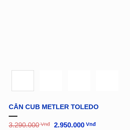
CÂN CUB METLER TOLEDO
Giá
Giá
3.290.000
Vnđ
2.950.000
Vnđ