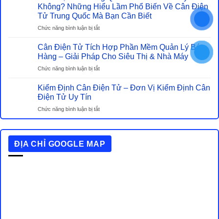
Chuẩn
Không? Những Hiểu Lầm Phổ Biến Về Cân Điện
Cân
Chất
Tử Trung Quốc Mà Bạn Cần Biết
Cơ
Lượng
–
ở
Chức năng bình luận bị tắt
Cần
Đâu
Cân
Biết
Mới
Điện
Cân Điện Tử Tích Hợp Phần Mềm Quản Lý Bán
Khi
Là
Tử
Hàng – Giải Pháp Cho Siêu Thị & Nhà Máy
Mua
Lựa
Trung
Cân
ở
Chức năng bình luận bị tắt
Chọn
Quốc
Điện
Cân
Tiết
Có
Tử
Điện
Kiểm Định Cân Điện Tử – Đơn Vị Kiểm Định Cân
Kiệm
Nên
Tử
Điện Tử Uy Tín
Thật
Mua
Tích
Sự?
Hay
ở
Chức năng bình luận bị tắt
Hợp
Không?
Kiểm
Phần
Những
Định
Mềm
Hiểu
Cân
Quản
Lầm
ĐỊA CHỈ GOOGLE MAP
Điện
Lý
Phổ
Tử
Bán
Biến
–
Hàng
Về
Đơn
–
Cân
Vị
Giải
Điện
Kiểm
Pháp
Tử
Định
Cho
Trung
Cân
Siêu
Quốc
Điện
Thị