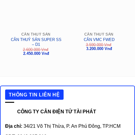
CÂN THUỶ SẢN
CÂN THUỶ SẢN
CÂN THUỶ SẢN SUPER SS
CÂN VMC FWED
– D1
3.590.000
Vnđ
Giá
Giá
3.200.000
Vnđ
2.600.000
Vnđ
gốc
hiện
Giá
Giá
2.450.000
Vnđ
là:
tại
gốc
hiện
3.590.000
là:
là:
tại
Vnđ.
3.200.000
2.600.000
là:
Vnđ.
Vnđ.
2.450.000
Vnđ.
THÔNG TIN LIÊN HỆ
CÔNG TY CÂN ĐIỆN TỬ TÀI PHÁT
Địa chỉ:
34/21 Võ Thị Thừa, P. An Phú Đông, TP.HCM