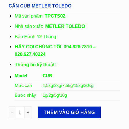
gốc
hiện
CÂN CUB METLER TOLEDO
là:
tại
3.290.000
là:
Mã sản phẩm:
TPCTS02
Vnđ.
2.950.000
Nhà sản xuất:
METLER TOLEDO
Vnđ.
Bảo Hành:
12
Tháng
HÃY GỌI CHÚNG TÔI: 094.828.7810 –
028.627.40224
Thông tin kỹ thuật:
Model
CUB
Mức cân
1,5kg/3kg/7,5kg/15kg/30kg
Bước nhảy
1g/2g/5g/10g
CÂN CUB METLER TOLEDO số lượng
THÊM VÀO GIỎ HÀNG