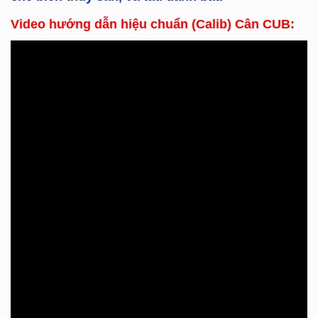
Video hướng dẫn hiệu chuẩn (Calib) Cân CUB: