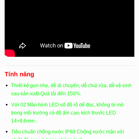
Tính năng
Thiết kế gọn nhẹ, dễ di chuyển, dễ chùi rửa, dễ vệ sinh
sau sản xuất.Quá tải đến 150%.
Với 02 Màn hình LED số đỏ rỏ dể đọc, không bị mờ
trong môi trường có độ ẩm cao, kích thước LED
14×8.6mm .
Tiêu chuẩn chống nước IP68 Chống nước mặn với