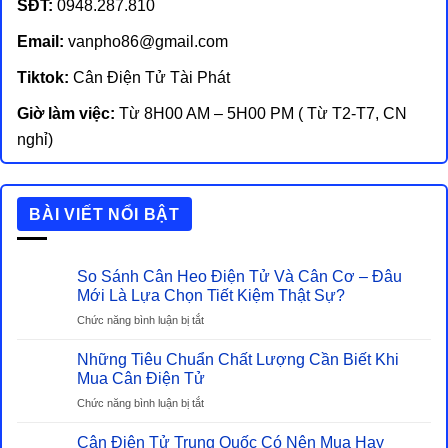
SĐT:
0948.287.810
Email:
vanpho86@gmail.com
Tiktok:
Cân Điện Tử Tài Phát
Giờ làm việc:
Từ 8H00 AM – 5H00 PM ( Từ T2-T7, CN
nghỉ)
BÀI VIẾT NỔI BẬT
So Sánh Cân Heo Điện Tử Và Cân Cơ – Đâu
Mới Là Lựa Chọn Tiết Kiệm Thật Sự?
ở
Chức năng bình luận bị tắt
So
Sánh
Những Tiêu Chuẩn Chất Lượng Cần Biết Khi
Cân
Mua Cân Điện Tử
Heo
ở
Chức năng bình luận bị tắt
Điện
Những
Tử
Tiêu
Cân Điện Tử Trung Quốc Có Nên Mua Hay
Và