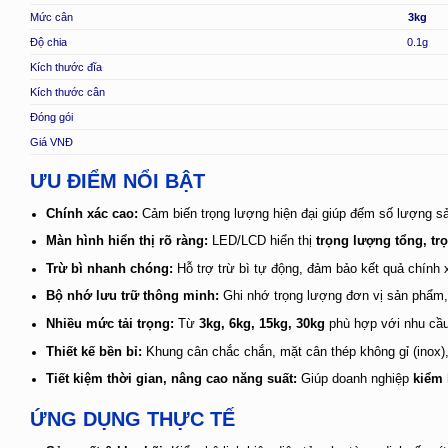
Mức cân
3kg
Độ chia
0.1g
Kích thước đĩa
Kích thước cân
Đóng gói
Giá VNĐ
ƯU ĐIỂM NỔI BẬT
Chính xác cao:
Cảm biến trọng lượng hiện đại giúp đếm số lượng s
Màn hình hiển thị rõ ràng:
LED/LCD hiển thị
trọng lượng tổng, t
Trừ bì nhanh chóng:
Hỗ trợ trừ bì tự động, đảm bảo kết quả chính
Bộ nhớ lưu trữ thông minh:
Ghi nhớ trọng lượng đơn vị sản phẩm, 
Nhiều mức tải trọng:
Từ
3kg, 6kg, 15kg, 30kg
phù hợp với nhu cầu
Thiết kế bền bỉ:
Khung cân chắc chắn, mặt cân thép không gỉ (inox),
Tiết kiệm thời gian, nâng cao năng suất:
Giúp doanh nghiệp
kiểm 
ỨNG DỤNG THỰC TẾ