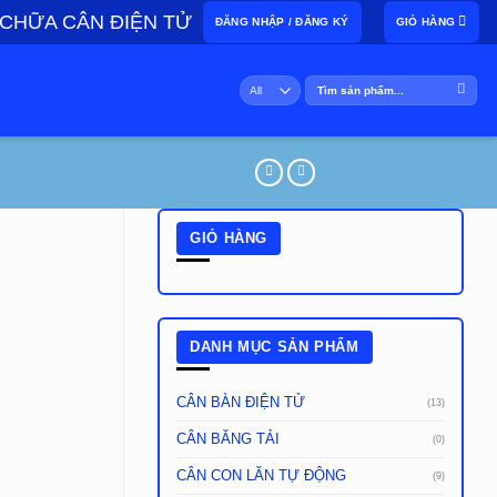
 CHỮA CÂN ĐIỆN TỬ
ĐĂNG NHẬP / ĐĂNG KÝ
GIỎ HÀNG
Tìm
kiếm:
GIỎ HÀNG
DANH MỤC SẢN PHẨM
CÂN BÀN ĐIỆN TỬ
(13)
CÂN BĂNG TẢI
(0)
CÂN CON LĂN TỰ ĐỘNG
(9)