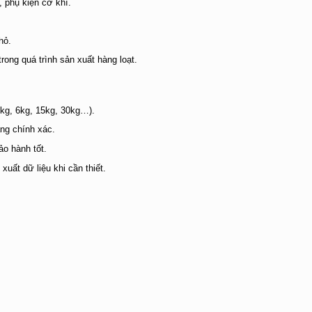
, phụ kiện cơ khí.
.
hỏ.
ong quá trình sản xuất hàng loạt.
kg, 6kg, 15kg, 30kg…).
ng chính xác.
o hành tốt.
xuất dữ liệu khi cần thiết.