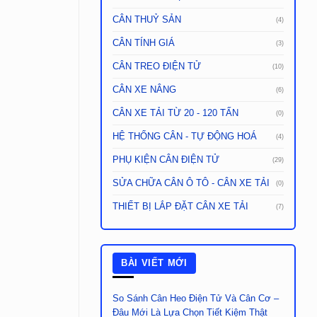
CÂN THUỶ SẢN
(4)
CÂN TÍNH GIÁ
(3)
CÂN TREO ĐIỆN TỬ
(10)
CÂN XE NÂNG
(6)
CÂN XE TẢI TỪ 20 - 120 TẤN
(0)
HỆ THỐNG CÂN - TỰ ĐỘNG HOÁ
(4)
PHỤ KIỆN CÂN ĐIỆN TỬ
(29)
SỬA CHỮA CÂN Ô TÔ - CÂN XE TẢI
(0)
THIẾT BỊ LẮP ĐẶT CÂN XE TẢI
(7)
BÀI VIẾT MỚI
So Sánh Cân Heo Điện Tử Và Cân Cơ –
Đâu Mới Là Lựa Chọn Tiết Kiệm Thật