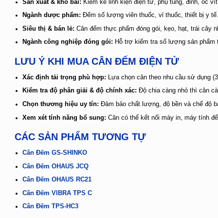
Sản xuất & kho bãi:
Kiểm kê linh kiện điện tử, phụ tùng, đinh, ốc vít
Ngành dược phẩm:
Đếm số lượng viên thuốc, vỉ thuốc, thiết bị y tế
Siêu thị & bán lẻ:
Cân đếm thực phẩm đóng gói, kẹo, hạt, trái cây n
Ngành công nghiệp đóng gói:
Hỗ trợ kiểm tra số lượng sản phẩm tr
LƯU Ý KHI MUA CÂN ĐẾM ĐIỆN TỬ
Xác định tải trọng phù hợp:
Lựa chọn cân theo nhu cầu sử dụng (3
Kiểm tra độ phân giải & độ chính xác:
Độ chia càng nhỏ thì cân cà
Chọn thương hiệu uy tín:
Đảm bảo chất lượng, độ bền và chế độ bả
Xem xét tính năng bổ sung:
Cân có thể kết nối máy in, máy tính để 
CÁC SẢN PHẨM TƯƠNG TỰ
Cân Đếm GS-SHINKO
Cân Đếm OHAUS JCQ
Cân Đếm OHAUS RC21
Cân Đếm VIBRA TPS C
Cân Đếm TPS-HC3