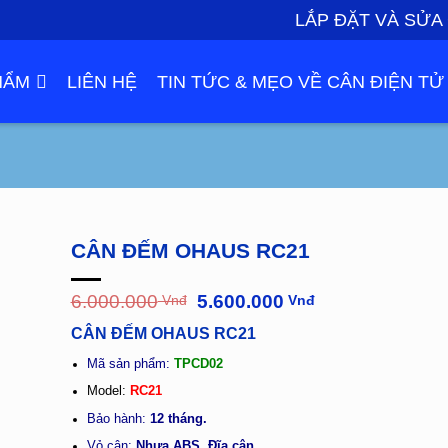
LẮP ĐẶT VÀ SỬA
HẨM
LIÊN HỆ
TIN TỨC & MẸO VỀ CÂN ĐIỆN TỬ
CÂN ĐẾM OHAUS RC21
Giá
Giá
6.000.000
5.600.000
Vnđ
Vnđ
gốc
hiện
CÂN ĐẾM OHAUS RC21
là:
tại
6.000.000
là:
Mã sản phẩm:
TPCD02
Vnđ.
5.600.000
Vnđ.
Model:
RC21
Bảo hành:
12 tháng.
Vỏ cân:
Nhựa ABS, Đĩa cân