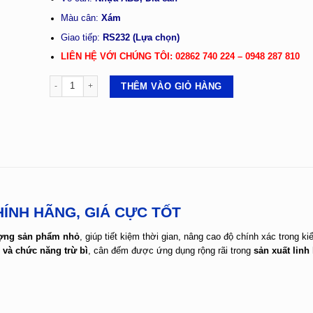
Màu cân:
Xám
Giao tiếp:
RS232 (Lựa chọn)
LIÊN HỆ VỚI CHÚNG TÔI: 02862 740 224 – 0948 287 810
CÂN ĐẾM OHAUS RC21 số lượng
THÊM VÀO GIỎ HÀNG
ÍNH HÃNG, GIÁ CỰC TỐT
ượng sản phẩm nhỏ
, giúp tiết kiệm thời gian, nâng cao độ chính xác trong k
 và chức năng trừ bì
, cân đếm được ứng dụng rộng rãi trong
sản xuất linh