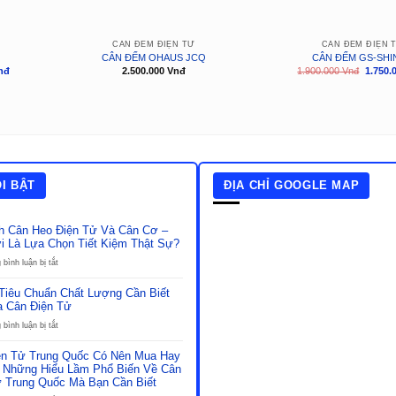
CÂN ĐẾM ĐIỆN TỬ
CÂN ĐẾM ĐIỆN 
CÂN ĐẾM OHAUS JCQ
CÂN ĐẾM GS-SHI
Giá
Giá
nđ
2.500.000
Vnđ
1.900.000
Vnđ
1.750.
hiện
gốc
tại
là:
là:
1.900.
3.000.000
Vnđ.
Vnđ.
ỔI BẬT
ĐỊA CHỈ GOOGLE MAP
h Cân Heo Điện Tử Và Cân Cơ –
i Là Lựa Chọn Tiết Kiệm Thật Sự?
ở
bình luận bị tắt
So
Sánh
Tiêu Chuẩn Chất Lượng Cần Biết
Cân
a Cân Điện Tử
Heo
Điện
ở
bình luận bị tắt
Tử
Những
Và
Tiêu
ện Tử Trung Quốc Có Nên Mua Hay
Cân
Chuẩn
 Những Hiểu Lầm Phổ Biến Về Cân
Cơ
Chất
ử Trung Quốc Mà Bạn Cần Biết
–
Lượng