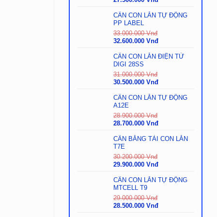
gốc
hiện
là:
tại
CÂN CON LĂN TỰ ĐỘNG
28.000.000
là:
PP LABEL
Vnđ.
27.500.000
33.000.000
Vnđ
Vnđ.
Giá
Giá
32.600.000
Vnđ
gốc
hiện
là:
tại
CÂN CON LĂN ĐIỆN TỬ
33.000.000
là:
DIGI 28SS
Vnđ.
32.600.000
31.000.000
Vnđ
Vnđ.
Giá
Giá
30.500.000
Vnđ
gốc
hiện
là:
tại
CÂN CON LĂN TỰ ĐỘNG
31.000.000
là:
A12E
Vnđ.
30.500.000
28.900.000
Vnđ
Vnđ.
Giá
Giá
28.700.000
Vnđ
gốc
hiện
là:
tại
CÂN BĂNG TẢI CON LĂN
28.900.000
là:
T7E
Vnđ.
28.700.000
30.200.000
Vnđ
Vnđ.
Giá
Giá
29.900.000
Vnđ
gốc
hiện
là:
tại
CÂN CON LĂN TỰ ĐỘNG
30.200.000
là:
MTCELL T9
Vnđ.
29.900.000
29.000.000
Vnđ
Vnđ.
Giá
Giá
28.500.000
Vnđ
gốc
hiện