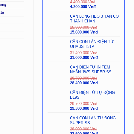
4.400.000
Vnđ
30kg
Giá
Giá
4.200.000
Vnđ
gốc
hiện
1g
là:
tại
CÂN LỒNG HEO 3 TẤN CÓ
4.400.000
là:
THANH CHẮN
Vnđ.
4.200.000
15.900.000
Vnđ
Vnđ.
Giá
Giá
15.600.000
Vnđ
gốc
hiện
là:
tại
CÂN CON LĂN ĐIỆN TỬ
15.900.000
là:
OHAUS T31P
Vnđ.
15.600.000
31.400.000
Vnđ
Vnđ.
Giá
Giá
31.000.000
Vnđ
gốc
hiện
là:
tại
CÂN ĐIỆN TỬ IN TEM
31.400.000
là:
NHÃN JWS SUPER SS
Vnđ.
31.000.000
28.700.000
Vnđ
Vnđ.
Giá
Giá
28.400.000
Vnđ
gốc
hiện
là:
tại
CÂN ĐIỆN TỬ TỰ ĐỘNG
28.700.000
là:
B19S
Vnđ.
28.400.000
29.700.000
Vnđ
Vnđ.
Giá
Giá
29.300.000
Vnđ
gốc
hiện
là:
tại
CÂN CON LĂN TỰ ĐỘNG
29.700.000
là:
SUPER SS
Vnđ.
29.300.000
28.000.000
Vnđ
Vnđ.
Giá
Giá
27.500.000
Vnđ