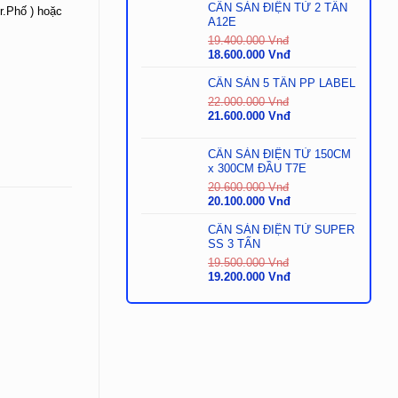
là:
tại
CÂN SÀN ĐIỆN TỬ 2 TẤN
r.Phố ) hoặc
29.000.000
là:
A12E
Vnđ.
28.500.000
19.400.000
Vnđ
Vnđ.
Giá
Giá
18.600.000
Vnđ
gốc
hiện
là:
tại
CÂN SÀN 5 TẤN PP LABEL
19.400.000
là:
22.000.000
Vnđ
Vnđ.
18.600.000
Giá
Giá
21.600.000
Vnđ
Vnđ.
gốc
hiện
là:
tại
CÂN SÀN ĐIỆN TỬ 150CM
22.000.000
là:
x 300CM ĐẦU T7E
Vnđ.
21.600.000
Vnđ.
20.600.000
Vnđ
Giá
Giá
20.100.000
Vnđ
gốc
hiện
là:
tại
CÂN SÀN ĐIỆN TỬ SUPER
20.600.000
là:
SS 3 TẤN
Vnđ.
20.100.000
19.500.000
Vnđ
Vnđ.
Giá
Giá
19.200.000
Vnđ
gốc
hiện
là:
tại
19.500.000
là:
Vnđ.
19.200.000
Vnđ.