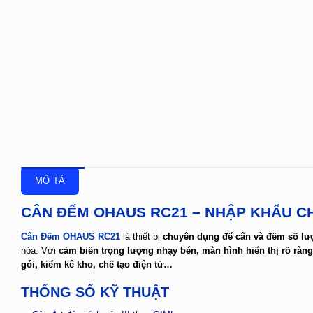
MÔ TẢ
CÂN ĐẾM OHAUS RC21 – NHẬP KHẨU CH
Cân Đếm OHAUS RC21
là thiết bị
chuyên dụng để cân và đếm số l
hóa. Với
cảm biến trọng lượng nhạy bén, màn hình hiển thị rõ ràng
gói, kiểm kê kho, chế tạo điện tử…
THỐNG SỐ KỸ THUẬT