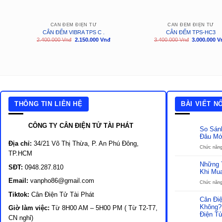
CÂN ĐẾM ĐIỆN TỬ
CÂN ĐẾM ĐIỆN TỬ
CÂN ĐẾM VIBRA TPS C .
CÂN ĐẾM TPS-HC3
Giá
Giá
Giá
2.400.000
Vnđ
2.150.000
Vnđ
3.400.000
Vnđ
3.000.000
V
gốc
hiện
gốc
là:
tại
là:
2.400.000
là:
3.400.000
Vnđ.
2.150.000
Vnđ.
Vnđ.
THÔNG TIN LIÊN HỆ
BÀI VIẾT N
CÔNG TY CÂN ĐIỆN TỬ TÀI PHÁT
So Sán
Đâu Mớ
Địa chỉ:
34/21 Võ Thị Thừa, P. An Phú Đông,
Chức năng 
TP.HCM
Những 
SĐT:
0948.287.810
Khi Mu
Email:
vanpho86@gmail.com
Chức năng 
Tiktok:
Cân Điện Tử Tài Phát
Cân Đi
Không?
Giờ làm việc:
Từ 8H00 AM – 5H00 PM ( Từ T2-T7,
Điện T
CN nghỉ)