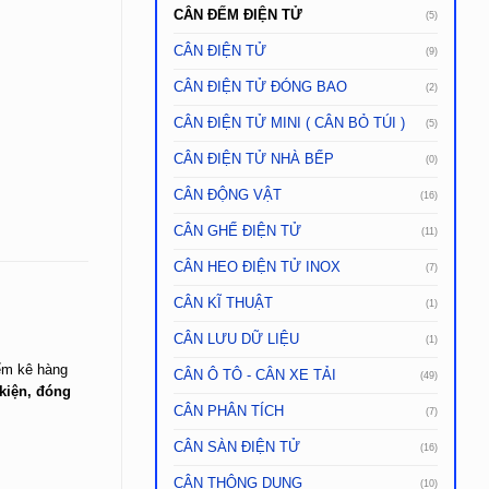
CÂN ĐẾM ĐIỆN TỬ
(5)
CÂN ĐIỆN TỬ
(9)
CÂN ĐIỆN TỬ ĐÓNG BAO
(2)
CÂN ĐIỆN TỬ MINI ( CÂN BỎ TÚI )
(5)
CÂN ĐIỆN TỬ NHÀ BẾP
(0)
CÂN ĐỘNG VẬT
(16)
CÂN GHẾ ĐIỆN TỬ
(11)
CÂN HEO ĐIỆN TỬ INOX
(7)
CÂN KĨ THUẬT
(1)
CÂN LƯU DỮ LIỆU
(1)
iểm kê hàng
CÂN Ô TÔ - CÂN XE TẢI
(49)
 kiện, đóng
CÂN PHÂN TÍCH
(7)
CÂN SÀN ĐIỆN TỬ
(16)
CÂN THÔNG DỤNG
(10)