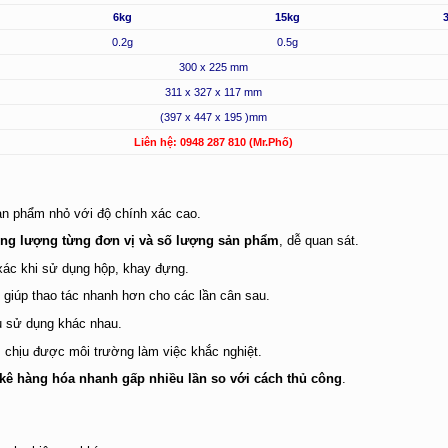
6kg
15kg
0.2g
0.5g
300 x 225 mm
311 x 327 x 117 mm
(397 x 447 x 195 )mm
Liên hệ: 0948 287 810 (Mr.Phố)
ản phẩm nhỏ với độ chính xác cao.
rọng lượng từng đơn vị và số lượng sản phẩm
, dễ quan sát.
 xác khi sử dụng hộp, khay đựng.
giúp thao tác nhanh hơn cho các lần cân sau.
 sử dụng khác nhau.
 chịu được môi trường làm việc khắc nghiệt.
kê hàng hóa nhanh gấp nhiều lần so với cách thủ công
.