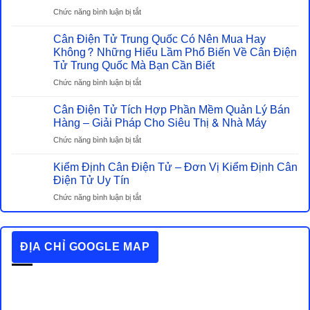
Heo
ở
Chức năng bình luận bị tắt
Điện
Những
Tử
Cân Điện Tử Trung Quốc Có Nên Mua Hay
Tiêu
Và
Chuẩn
Không? Những Hiểu Lầm Phổ Biến Về Cân Điện
Cân
Chất
Tử Trung Quốc Mà Bạn Cần Biết
Cơ
Lượng
–
ở
Chức năng bình luận bị tắt
Cần
Đâu
Cân
Biết
Mới
Cân Điện Tử Tích Hợp Phần Mềm Quản Lý Bán
Điện
Khi
Là
Tử
Hàng – Giải Pháp Cho Siêu Thị & Nhà Máy
Mua
Lựa
Trung
Cân
ở
Chức năng bình luận bị tắt
Chọn
Quốc
Điện
Cân
Tiết
Có
Tử
Kiểm Định Cân Điện Tử – Đơn Vị Kiểm Định Cân
Điện
Kiệm
Nên
Tử
Điện Tử Uy Tín
Thật
Mua
Tích
Sự?
Hay
ở
Chức năng bình luận bị tắt
Hợp
Không?
Kiểm
Phần
Những
Định
Mềm
Hiểu
Cân
Quản
ĐỊA CHỈ GOOGLE MAP
Lầm
Điện
Lý
Phổ
Tử
Bán
Biến
–
Hàng
Về
Đơn
–
Cân
Vị
Giải
Điện
Kiểm