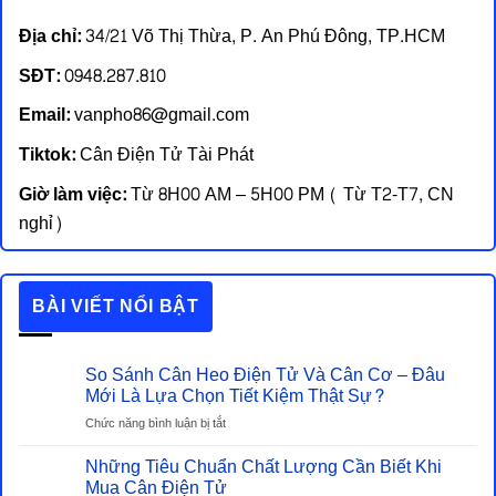
Địa chỉ:
34/21 Võ Thị Thừa, P. An Phú Đông, TP.HCM
SĐT:
0948.287.810
Email:
vanpho86@gmail.com
Tiktok:
Cân Điện Tử Tài Phát
Giờ làm việc:
Từ 8H00 AM – 5H00 PM ( Từ T2-T7, CN
nghỉ)
BÀI VIẾT NỔI BẬT
So Sánh Cân Heo Điện Tử Và Cân Cơ – Đâu
Mới Là Lựa Chọn Tiết Kiệm Thật Sự?
ở
Chức năng bình luận bị tắt
So
Những Tiêu Chuẩn Chất Lượng Cần Biết Khi
Sánh
Cân
Mua Cân Điện Tử