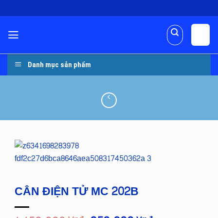
Skip
to
content
Danh mục sản phẩm
CÂN ĐIỆN TỬ MC 202B