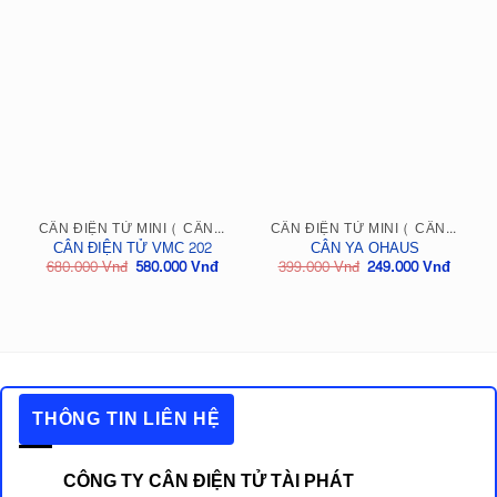
CÂN ĐIỆN TỬ MINI ( CÂN BỎ TÚI )
CÂN ĐIỆN TỬ MINI ( CÂN BỎ TÚI )
CÂN ĐIỆN TỬ VMC 202
CÂN YA OHAUS
Giá
Giá
Giá
Giá
680.000
Vnđ
580.000
Vnđ
399.000
Vnđ
249.000
Vnđ
gốc
hiện
gốc
hiện
là:
tại
là:
tại
680.000
là:
399.000
là:
Vnđ.
580.000
Vnđ.
249.00
Vnđ.
Vnđ.
THÔNG TIN LIÊN HỆ
CÔNG TY CÂN ĐIỆN TỬ TÀI PHÁT