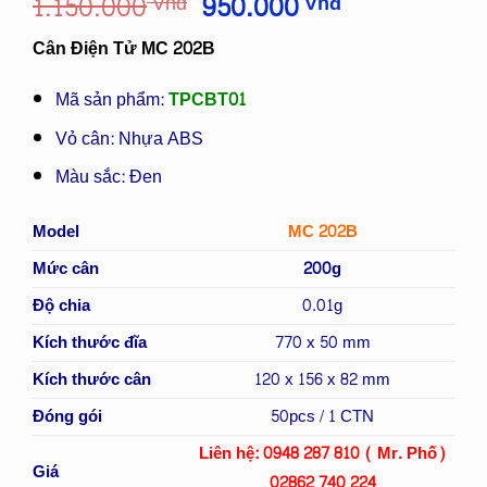
Giá
Giá
1.150.000
950.000
Vnđ
Vnđ
gốc
hiện
Cân Điện Tử MC 202B
là:
tại
1.150.000
là:
Mã sản phẩm:
TPCBT01
Vnđ.
950.000
Vnđ.
Vỏ cân: Nhựa ABS
Màu sắc: Đen
Model
MC 202B
Mức cân
200g
Độ chia
0.01g
Kích thước đĩa
770 x 50 mm
Kích thước cân
120 x 156 x 82 mm
Đóng gói
50pcs / 1 CTN
Liên hệ: 0948 287 810 ( Mr. Phố)
Giá
02862 740 224