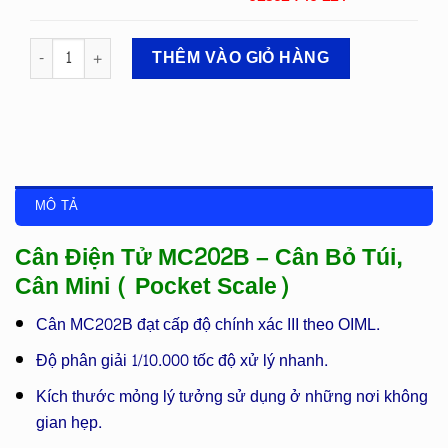
CÂN ĐIỆN TỬ MC 202B số lượng
THÊM VÀO GIỎ HÀNG
MÔ TẢ
Cân Điện Tử MC202B – Cân Bỏ Túi,
Cân Mini ( Pocket Scale)
Cân MC202B đạt cấp độ chính xác III theo OIML.
Độ phân giải 1/10.000 tốc độ xử lý nhanh.
Kích thước mỏng lý tưởng sử dụng ở những nơi không
gian hẹp.