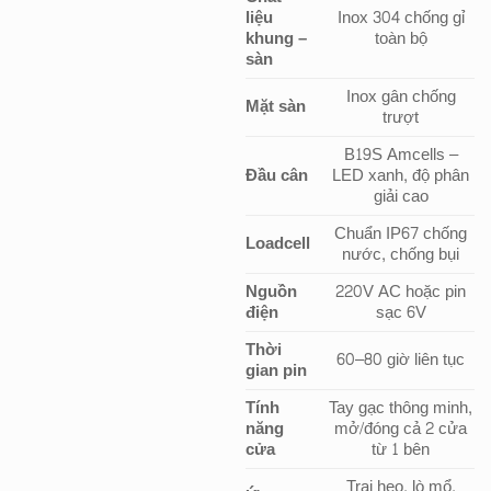
liệu
Inox 304 chống gỉ
khung –
toàn bộ
sàn
Inox gân chống
Mặt sàn
trượt
B19S Amcells –
Đầu cân
LED xanh, độ phân
giải cao
Chuẩn IP67 chống
Loadcell
nước, chống bụi
Nguồn
220V AC hoặc pin
điện
sạc 6V
Thời
60–80 giờ liên tục
gian pin
Tính
Tay gạc thông minh,
năng
mở/đóng cả 2 cửa
cửa
từ 1 bên
Trại heo, lò mổ,