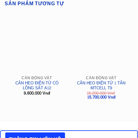
SẢN PHẨM TƯƠNG TỰ
CÂN ĐỘNG VẬT
CÂN ĐỘNG VẬT
CÂN HEO ĐIỆN TỬ CÓ
CÂN HEO ĐIỆN TỬ 1 TẤN
LỒNG SẮT A12
MTCELL T9
9.600.000
Vnđ
16.200.000
Vnđ
Giá
Giá
15.700.000
Vnđ
gốc
hiện
là:
tại
16.200.000
là:
Vnđ.
15.700.000
Vnđ.