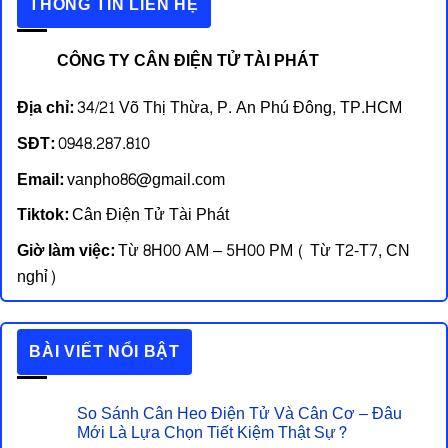
THÔNG TIN LIÊN HỆ
CÔNG TY CÂN ĐIỆN TỬ TÀI PHÁT
Địa chỉ:
34/21 Võ Thị Thừa, P. An Phú Đông, TP.HCM
SĐT:
0948.287.810
Email:
vanpho86@gmail.com
Tiktok:
Cân Điện Tử Tài Phát
Giờ làm việc:
Từ 8H00 AM – 5H00 PM ( Từ T2-T7, CN
nghỉ)
BÀI VIẾT NỔI BẬT
So Sánh Cân Heo Điện Tử Và Cân Cơ – Đâu
Mới Là Lựa Chọn Tiết Kiệm Thật Sự?