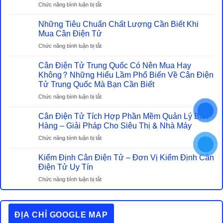
ở
Chức năng bình luận bị tắt
So
Những Tiêu Chuẩn Chất Lượng Cần Biết Khi
Sánh
Cân
Mua Cân Điện Tử
Heo
ở
Chức năng bình luận bị tắt
Điện
Những
Tử
Cân Điện Tử Trung Quốc Có Nên Mua Hay
Tiêu
Và
Chuẩn
Không? Những Hiểu Lầm Phổ Biến Về Cân Điện
Cân
Chất
Tử Trung Quốc Mà Bạn Cần Biết
Cơ
Lượng
–
ở
Chức năng bình luận bị tắt
Cần
Đâu
Cân
Biết
Mới
Cân Điện Tử Tích Hợp Phần Mềm Quản Lý Bán
Điện
Khi
Là
Tử
Hàng – Giải Pháp Cho Siêu Thị & Nhà Máy
Mua
Lựa
Trung
Cân
ở
Chức năng bình luận bị tắt
Chọn
Quốc
Điện
Cân
Tiết
Có
Tử
Kiểm Định Cân Điện Tử – Đơn Vị Kiểm Định Cân
Điện
Kiệm
Nên
Tử
Điện Tử Uy Tín
Thật
Mua
Tích
Sự?
Hay
ở
Chức năng bình luận bị tắt
Hợp
Không?
Kiểm
Phần
Những
Định
Mềm
Hiểu
Cân
Quản
ĐỊA CHỈ GOOGLE MAP
Lầm
Điện
Lý
Phổ