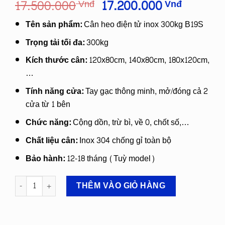
Giá
Giá
17.500.000
17.200.000
Vnđ
Vnđ
gốc
hiện
Tên sản phẩm:
Cân heo điện tử inox 300kg B19S
là:
tại
17.500.000
là:
Trọng tải tối đa:
300kg
Vnđ.
17.200.
Kích thước cân:
120x80cm, 140x80cm, 180x120cm,
Vnđ.
…
Tính năng cửa:
Tay gạc thông minh, mở/đóng cả 2
cửa từ 1 bên
Chức năng:
Cộng dồn, trừ bì, về 0, chốt số,…
Chất liệu cân:
Inox 304 chống gỉ toàn bộ
Bảo hành:
12-18 tháng (Tuỳ model)
CÂN HEO ĐIỆN TỬ INOX 300KG B19S số lượng
THÊM VÀO GIỎ HÀNG