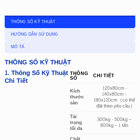
THÔNG SỐ KỸ THUẬT
HƯỚNG DẪN SỬ DỤNG
MÔ TẢ
THÔNG SỐ KỸ THUẬT
1. Thông Số Kỹ Thuật
THÔNG
CHI TIẾT
SỐ
Chi Tiết
120x80cm -
Kích
140x80cm -
thước
180x120cm (có thể
sàn
đặt theo yêu cầu)
Tải
300kg - 500kg –
trọng
800kg – 1 tấn
tối đa
Chất