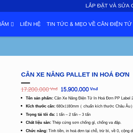
LẮP ĐẶT VÀ SỬA 
HẨM
LIÊN HỆ
TIN TỨC & MẸO VỀ CÂN ĐIỆN TỬ
CÂN XE NÂNG PALLET IN HOÁ ĐƠN
Giá
Giá
17.200.000
15.900.000
Vnđ
Vnđ
gốc
hiện
Tên sản phẩm:
Cân Xe Nâng Điện Tử In Hoá Đơn PP Label 
là:
tại
17.200.000
là:
Kích thước cân:
680x1180mm ( chuẩn kích thước Châu Âu)
Vnđ.
15.900.000
Vnđ.
Trọng tải tối đa:
1 tấn – 2 tấn – 3 tấn
Chất liệu sàn:
Thép cứng sơn chống gỉ, chống va đập.
Chức năng:
Tính tiền, in hoá đơn tại chỗ, trừ bì, về 0, cộng 