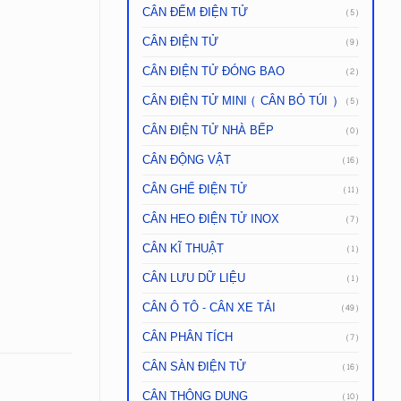
CÂN ĐẾM ĐIỆN TỬ
(5)
CÂN ĐIỆN TỬ
(9)
CÂN ĐIỆN TỬ ĐÓNG BAO
(2)
CÂN ĐIỆN TỬ MINI ( CÂN BỎ TÚI )
(5)
CÂN ĐIỆN TỬ NHÀ BẾP
(0)
CÂN ĐỘNG VẬT
(16)
CÂN GHẾ ĐIỆN TỬ
(11)
CÂN HEO ĐIỆN TỬ INOX
(7)
CÂN KĨ THUẬT
(1)
CÂN LƯU DỮ LIỆU
(1)
CÂN Ô TÔ - CÂN XE TẢI
(49)
CÂN PHÂN TÍCH
(7)
CÂN SÀN ĐIỆN TỬ
(16)
CÂN THÔNG DỤNG
(10)