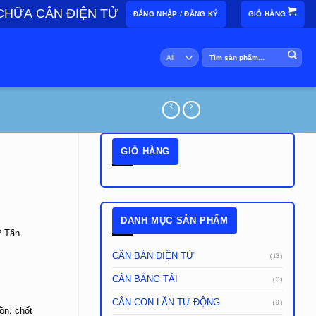
CHỮA CÂN ĐIỆN TỬ
ĐĂNG NHẬP / ĐĂNG KÝ
GIỎ HÀNG
Tìm
kiếm:
GIỎ HÀNG
DANH MỤC SẢN PHẨM
2 Tấn
CÂN BÀN ĐIỆN TỬ
(13)
CÂN BĂNG TẢI
(0)
CÂN CON LĂN TỰ ĐỘNG
(9)
dồn, chốt