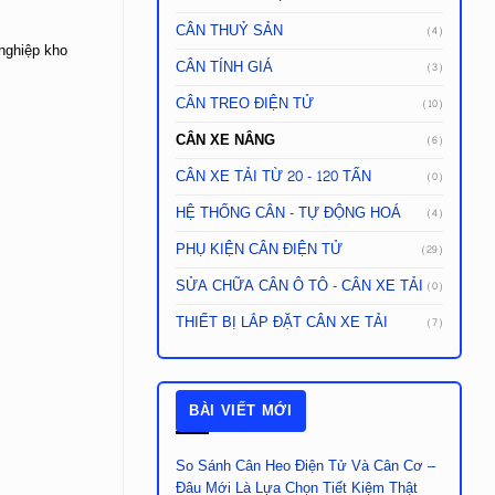
CÂN THUỶ SẢN
(4)
 nghiệp kho
CÂN TÍNH GIÁ
(3)
CÂN TREO ĐIỆN TỬ
(10)
CÂN XE NÂNG
(6)
CÂN XE TẢI TỪ 20 - 120 TẤN
(0)
HỆ THỐNG CÂN - TỰ ĐỘNG HOÁ
(4)
PHỤ KIỆN CÂN ĐIỆN TỬ
(29)
SỬA CHỮA CÂN Ô TÔ - CÂN XE TẢI
(0)
THIẾT BỊ LẮP ĐẶT CÂN XE TẢI
(7)
BÀI VIẾT MỚI
So Sánh Cân Heo Điện Tử Và Cân Cơ –
Đâu Mới Là Lựa Chọn Tiết Kiệm Thật