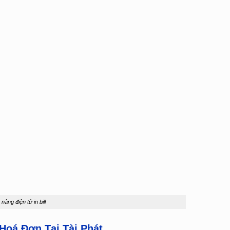
âng điện tử in bill
 Hoá Đơn Tại Tài Phát