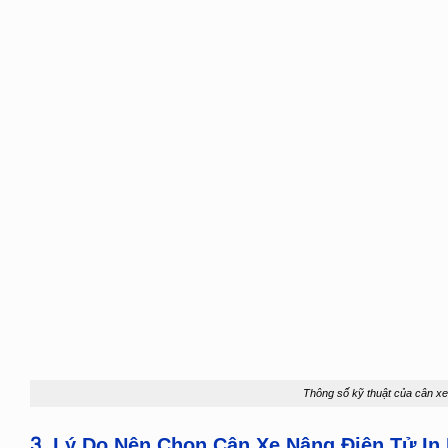
Thông số kỹ thuật của cân xe n
3. Lý Do Nên Chọn Cân Xe Nâng Điện Tử In