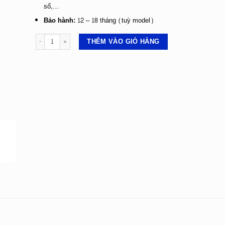
số,…
Bảo hành:
12 – 18 tháng (tuỳ model)
CÂN XE NÂNG PALLET IN HOÁ ĐƠN số lượng
THÊM VÀO GIỎ HÀNG