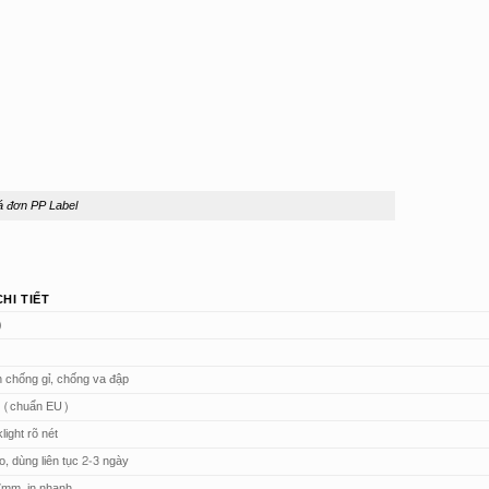
á đơn PP Label
HI TIẾT
)
 chống gỉ, chống va đập
m (chuẩn EU)
ight rõ nét
, dùng liên tục 2-3 ngày
57mm, in nhanh