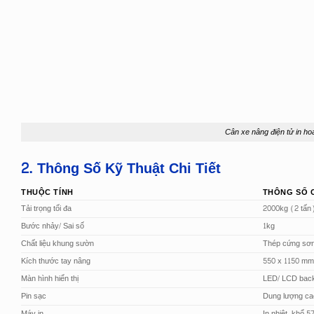
Cân xe nâng điện tử in ho
2. Thông Số Kỹ Thuật Chi Tiết
THUỘC TÍNH
THÔNG SỐ C
Tải trọng tối đa
2000kg (2 tấn
Bước nhảy/ Sai số
1kg
Chất liệu khung sườn
Thép cứng sơn
Kích thước tay nâng
550 x 1150 m
Màn hình hiển thị
LED/ LCD backl
Pin sạc
Dung lượng cao
Máy in
In nhiệt, khổ 