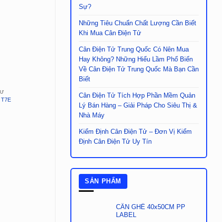
Sự?
Những Tiêu Chuẩn Chất Lượng Cần Biết
Khi Mua Cân Điện Tử
Cân Điện Tử Trung Quốc Có Nên Mua
Hay Không? Những Hiểu Lầm Phổ Biến
Về Cân Điện Tử Trung Quốc Mà Bạn Cần
Biết
TỬ
CÂN BÀN ĐIỆN TỬ
CÂN BÀN Đ
Cân Điện Tử Tích Hợp Phần Mềm Quản
CÂN BÀN ĐIỆN TỬ
 T7E
Cân Bàn Điện Tử CTP-T7E
Lý Bán Hàng – Giải Pháp Cho Siêu Thị &
T24
Giá
Giá
2.900.000
Vnđ
2.550.000
Vnđ
gốc
hiện
G
4.500.000
Vnđ
4
Nhà Máy
là:
tại
g
2.900.000
là:
là
Vnđ.
2.550.000
4.
Kiểm Định Cân Điện Tử – Đơn Vị Kiểm
Vnđ.
V
Định Cân Điện Tử Uy Tín
SẢN PHẨM
CÂN GHẾ 40x50CM PP
LABEL