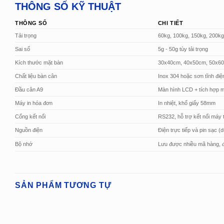
THÔNG SỐ KỸ THUẬT
THÔNG SỐ
CHI TIẾT
Tải trọng
60kg, 100kg, 150kg, 200kg
Sai số
5g - 50g tùy tải trọng
Kích thước mặt bàn
30x40cm, 40x50cm, 50x6
Chất liệu bàn cân
Inox 304 hoặc sơn tĩnh điệ
Đầu cân A9
Màn hình LCD + tích hợp má
Máy in hóa đơn
In nhiệt, khổ giấy 58mm
Cổng kết nối
RS232, hỗ trợ kết nối máy 
Nguồn điện
Điện trực tiếp và pin sạc (d
Bộ nhớ
Lưu được nhiều mã hàng, đ
SẢN PHẨM TƯƠNG TỰ