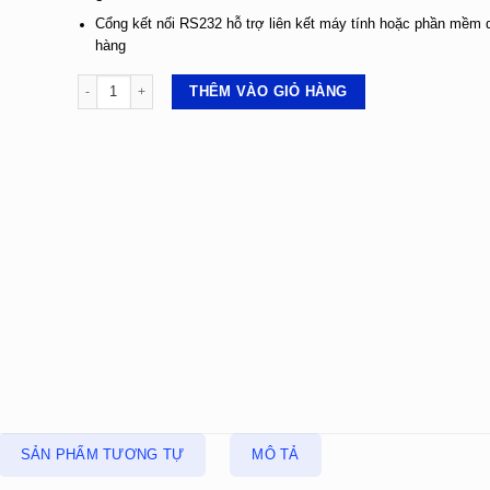
Cổng kết nối RS232 hỗ trợ liên kết máy tính hoặc phần mềm 
hàng
CÂN BÀN ĐIỆN TỬ A9 - IN BILL số lượng
THÊM VÀO GIỎ HÀNG
SẢN PHẨM TƯƠNG TỰ
MÔ TẢ