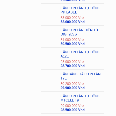
gốc
hiện
là:
tại
CÂN CON LĂN TỰ ĐỘNG
28.000.000
là:
PP LABEL
Vnđ.
27.500.000
33.000.000
Vnđ
Vnđ.
Giá
Giá
32.600.000
Vnđ
gốc
hiện
là:
tại
CÂN CON LĂN ĐIỆN TỬ
33.000.000
là:
DIGI 28SS
Vnđ.
32.600.000
31.000.000
Vnđ
Vnđ.
Giá
Giá
30.500.000
Vnđ
gốc
hiện
là:
tại
CÂN CON LĂN TỰ ĐỘNG
31.000.000
là:
A12E
Vnđ.
30.500.000
28.900.000
Vnđ
Vnđ.
Giá
Giá
28.700.000
Vnđ
gốc
hiện
là:
tại
CÂN BĂNG TẢI CON LĂN
28.900.000
là:
T7E
Vnđ.
28.700.000
30.200.000
Vnđ
Vnđ.
Giá
Giá
29.900.000
Vnđ
gốc
hiện
là:
tại
CÂN CON LĂN TỰ ĐỘNG
30.200.000
là:
MTCELL T9
Vnđ.
29.900.000
29.000.000
Vnđ
Vnđ.
Giá
Giá
28.500.000
Vnđ
gốc
hiện