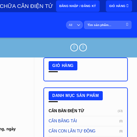
 CHỮA CÂN ĐIỆN TỬ
ĐĂNG NHẬP / ĐĂNG KÝ
GIỎ HÀNG
Tìm
kiếm:
GIỎ HÀNG
DANH MỤC SẢN PHẨM
CÂN BÀN ĐIỆN TỬ
(13)
CÂN BĂNG TẢI
(0)
ng, ngày
CÂN CON LĂN TỰ ĐỘNG
(9)