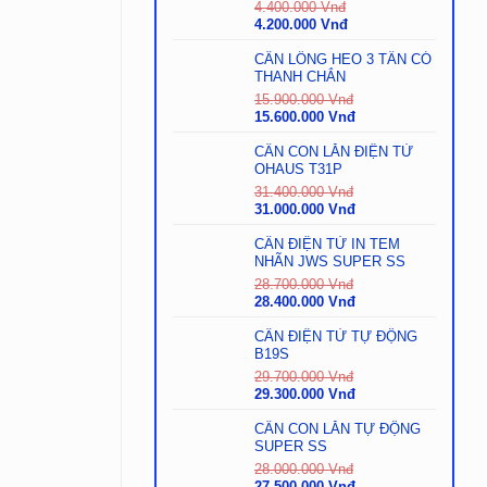
4.400.000
Vnđ
Giá
Giá
4.200.000
Vnđ
gốc
hiện
là:
tại
CÂN LỒNG HEO 3 TẤN CÓ
4.400.000
là:
THANH CHẮN
Vnđ.
4.200.000
15.900.000
Vnđ
Vnđ.
Giá
Giá
15.600.000
Vnđ
gốc
hiện
là:
tại
CÂN CON LĂN ĐIỆN TỬ
15.900.000
là:
OHAUS T31P
Vnđ.
15.600.000
31.400.000
Vnđ
Vnđ.
Giá
Giá
31.000.000
Vnđ
gốc
hiện
là:
tại
CÂN ĐIỆN TỬ IN TEM
31.400.000
là:
NHÃN JWS SUPER SS
Vnđ.
31.000.000
28.700.000
Vnđ
Vnđ.
Giá
Giá
28.400.000
Vnđ
gốc
hiện
là:
tại
CÂN ĐIỆN TỬ TỰ ĐỘNG
28.700.000
là:
B19S
Vnđ.
28.400.000
29.700.000
Vnđ
Vnđ.
Giá
Giá
29.300.000
Vnđ
gốc
hiện
là:
tại
CÂN CON LĂN TỰ ĐỘNG
29.700.000
là:
SUPER SS
Vnđ.
29.300.000
28.000.000
Vnđ
Vnđ.
Giá
Giá
27.500.000
Vnđ