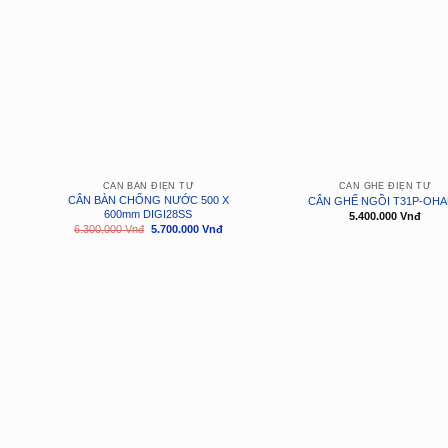
CÂN BÀN ĐIỆN TỬ
CÂN GHẾ ĐIỆN TỬ
CÂN BÀN CHỐNG NƯỚC 500 X
CÂN GHẾ NGỒI T31P-OH
600mm DIGI28SS
5.400.000
Vnđ
Giá
Giá
6.300.000
Vnđ
5.700.000
Vnđ
gốc
hiện
là:
tại
6.300.000
là:
Vnđ.
5.700.000
Vnđ.