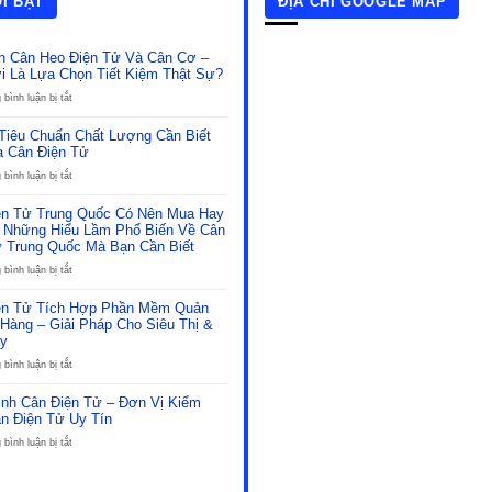
ỔI BẬT
ĐỊA CHỈ GOOGLE MAP
h Cân Heo Điện Tử Và Cân Cơ –
i Là Lựa Chọn Tiết Kiệm Thật Sự?
ở
bình luận bị tắt
So
Sánh
Tiêu Chuẩn Chất Lượng Cần Biết
Cân
a Cân Điện Tử
Heo
Điện
ở
bình luận bị tắt
Tử
Những
Và
Tiêu
ện Tử Trung Quốc Có Nên Mua Hay
Cân
Chuẩn
 Những Hiểu Lầm Phổ Biến Về Cân
Cơ
Chất
ử Trung Quốc Mà Bạn Cần Biết
–
Lượng
Đâu
Cần
ở
bình luận bị tắt
Mới
Biết
Cân
Là
Khi
Điện
ện Tử Tích Hợp Phần Mềm Quản
Lựa
Mua
Tử
Hàng – Giải Pháp Cho Siêu Thị &
Chọn
Cân
Trung
y
Tiết
Điện
Quốc
Kiệm
Tử
Có
ở
bình luận bị tắt
Thật
Nên
Cân
Sự?
Mua
Điện
ịnh Cân Điện Tử – Đơn Vị Kiểm
Hay
Tử
n Điện Tử Uy Tín
Không?
Tích
Những
Hợp
ở
bình luận bị tắt
Hiểu
Phần
Kiểm
Lầm
Mềm
Định
Phổ
Quản
Cân