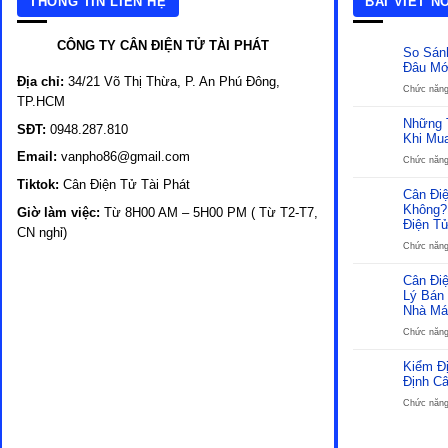
THÔNG TIN LIÊN HỆ
BÀI VIẾT N
CÔNG TY CÂN ĐIỆN TỬ TÀI PHÁT
So Sán
Đâu Mớ
Địa chỉ:
34/21 Võ Thị Thừa, P. An Phú Đông,
Chức năng 
TP.HCM
Những 
SĐT:
0948.287.810
Khi Mu
Email:
vanpho86@gmail.com
Chức năng 
Tiktok:
Cân Điện Tử Tài Phát
Cân Đi
Không?
Giờ làm việc:
Từ 8H00 AM – 5H00 PM ( Từ T2-T7,
Điện T
CN nghỉ)
Chức năng 
Cân Đi
Lý Bán 
Nhà Má
Chức năng 
Kiểm Đ
Định Câ
Chức năng 