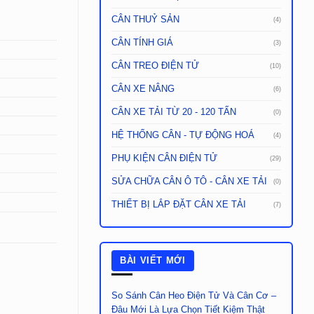
CÂN THUỶ SẢN
(4)
CÂN TÍNH GIÁ
(3)
CÂN TREO ĐIỆN TỬ
(10)
CÂN XE NÂNG
(6)
CÂN XE TẢI TỪ 20 - 120 TẤN
(0)
HỆ THỐNG CÂN - TỰ ĐỘNG HOÁ
(4)
PHỤ KIỆN CÂN ĐIỆN TỬ
(29)
SỬA CHỮA CÂN Ô TÔ - CÂN XE TẢI
(0)
THIẾT BỊ LẮP ĐẶT CÂN XE TẢI
(7)
BÀI VIẾT MỚI
So Sánh Cân Heo Điện Tử Và Cân Cơ –
Đâu Mới Là Lựa Chọn Tiết Kiệm Thật
New