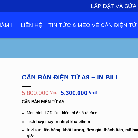
LẮP ĐẶT VÀ SỬA
HẨM
LIÊN HỆ
TIN TỨC & MẸO VỀ CÂN ĐIỆN TỬ
CÂN BÀN ĐIỆN TỬ A9 – IN BILL
Giá
Giá
5.800.000
5.300.000
Vnđ
Vnđ
gốc
hiện
CÂN BÀN ĐIỆN TỬ A9
là:
tại
5.800.000
là:
Màn hình LCD lớn, hiển thị 6 số rõ ràng
Vnđ.
5.300.000
Vnđ.
Tích hợp máy in nhiệt khổ 58mm
In được:
tên hàng, khối lượng, đơn giá, thành tiền, mã hà
giờ…