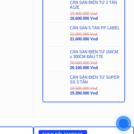
là:
tại
CÂN SÀN ĐIỆN TỬ 2 TẤN
29.000.000
là:
A12E
Vnđ.
28.500.000
19.400.000
Vnđ
Vnđ.
Giá
Giá
18.600.000
Vnđ
gốc
hiện
là:
tại
CÂN SÀN 5 TẤN PP LABEL
19.400.000
là:
22.000.000
Vnđ
Vnđ.
18.600.000
Giá
Giá
21.600.000
Vnđ
Vnđ.
gốc
hiện
là:
tại
CÂN SÀN ĐIỆN TỬ 150CM
22.000.000
là:
x 300CM ĐẦU T7E
Vnđ.
21.600.000
Vnđ.
20.600.000
Vnđ
Giá
Giá
20.100.000
Vnđ
gốc
hiện
là:
tại
CÂN SÀN ĐIỆN TỬ SUPER
20.600.000
là:
SS 3 TẤN
Vnđ.
20.100.000
19.500.000
Vnđ
Vnđ.
Giá
Giá
19.200.000
Vnđ
gốc
hiện
là:
tại
19.500.000
là:
Vnđ.
19.200.000
Vnđ.