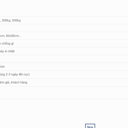
, 300kg, 500kg
0cm, 60x80cm…
n chống gỉ
y in nhiệt
tính
ùng 2-3 ngày liên tục)
ơn giá, khách hàng
New