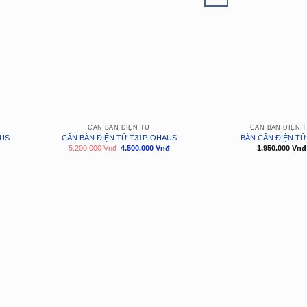
CÂN BÀN ĐIỆN TỬ
CÂN BÀN ĐIỆN 
AUS
CÂN BÀN ĐIỆN TỬ T31P-OHAUS
BÀN CÂN ĐIỆN TỬ
Giá
Giá
5.200.000
Vnđ
4.500.000
Vnđ
1.950.000
Vnđ
gốc
hiện
là:
tại
5.200.000
là:
Vnđ.
4.500.000
Vnđ.