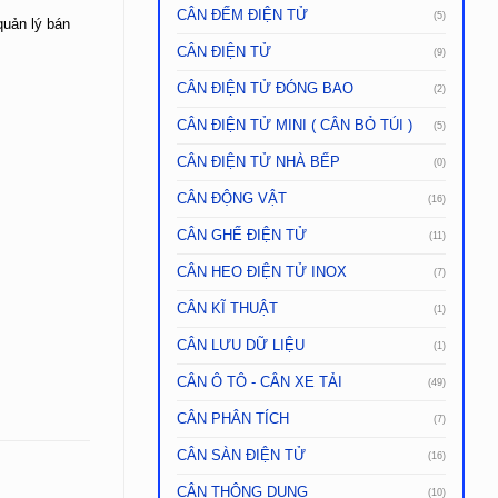
CÂN ĐẾM ĐIỆN TỬ
(5)
quản lý bán
CÂN ĐIỆN TỬ
(9)
CÂN ĐIỆN TỬ ĐÓNG BAO
(2)
CÂN ĐIỆN TỬ MINI ( CÂN BỎ TÚI )
(5)
CÂN ĐIỆN TỬ NHÀ BẾP
(0)
CÂN ĐỘNG VẬT
(16)
CÂN GHẾ ĐIỆN TỬ
(11)
CÂN HEO ĐIỆN TỬ INOX
(7)
CÂN KĨ THUẬT
(1)
CÂN LƯU DỮ LIỆU
(1)
CÂN Ô TÔ - CÂN XE TẢI
(49)
CÂN PHÂN TÍCH
(7)
CÂN SÀN ĐIỆN TỬ
(16)
CÂN THÔNG DỤNG
(10)