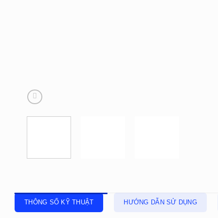
THÔNG SỐ KỸ THUẬT
HƯỚNG DẪN SỬ DỤNG