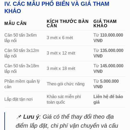
IV. CÁC MẪU PHỔ BIẾN VÀ GIÁ THAM
KHẢO
KÍCH THƯỚC BÀN
GIÁ THAM
MẪU CÂN
CÂN
KHẢO
Cân 50 tấn 3x6m
Từ
110.000.000
3 mét x 6 mét
lắp nổi
VNĐ
Cân 50 tấn 3x12m
Từ
135.000.000
3 mét x 12 mét
lắp nổi
VNĐ
Cân 50 tấn 3x18m
Từ
145.000.000
3 mét x 18 mét
lắp nổi
VNĐ
Phần mềm quản lý
Từ
5.000.000
Theo gói chức năng
cân
VNĐ
Khảo sát miễn phí
Liên hệ để báo
Lắp đặt tận nơi
toàn quốc
giá
📌
Lưu ý
: Giá có thể thay đổi theo địa
điểm lắp đặt, chi phí vận chuyển và cấu