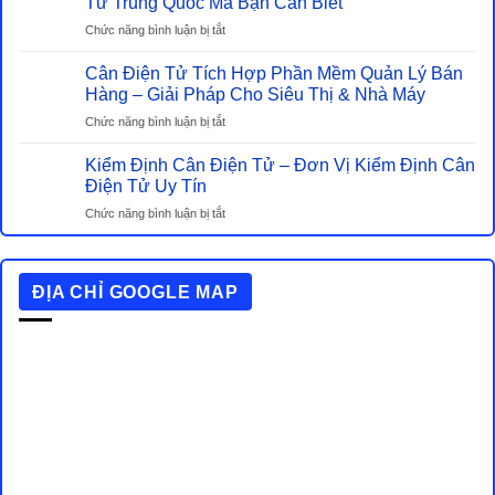
Tử Trung Quốc Mà Bạn Cần Biết
Cơ
Lượng
–
ở
Chức năng bình luận bị tắt
Cần
Đâu
Cân
Biết
Mới
Điện
Cân Điện Tử Tích Hợp Phần Mềm Quản Lý Bán
Khi
Là
Tử
Hàng – Giải Pháp Cho Siêu Thị & Nhà Máy
Mua
Lựa
Trung
Cân
ở
Chức năng bình luận bị tắt
Chọn
Quốc
Điện
Cân
Tiết
Có
Tử
Điện
Kiểm Định Cân Điện Tử – Đơn Vị Kiểm Định Cân
Kiệm
Nên
Tử
Điện Tử Uy Tín
Thật
Mua
Tích
Sự?
Hay
ở
Chức năng bình luận bị tắt
Hợp
Không?
Kiểm
Phần
Những
Định
Mềm
Hiểu
Cân
Quản
Lầm
ĐỊA CHỈ GOOGLE MAP
Điện
Lý
Phổ
Tử
Bán
Biến
–
Hàng
Về
Đơn
–
Cân
Vị
Giải
Điện
Kiểm
Pháp
Tử
Định
Cho
Trung
Cân
Siêu
Quốc
Điện
Thị
Mà
Tử
&
Bạn
Uy