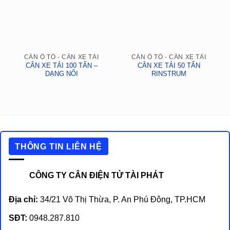
CÂN Ô TÔ - CÂN XE TẢI
CÂN Ô TÔ - CÂN XE TẢI
CÂN XE TẢI 100 TẤN –
CÂN XE TẢI 50 TẤN
DẠNG NỔI
RINSTRUM
THÔNG TIN LIÊN HỆ
CÔNG TY CÂN ĐIỆN TỬ TÀI PHÁT
Địa chỉ:
34/21 Võ Thị Thừa, P. An Phú Đông, TP.HCM
SĐT:
0948.287.810