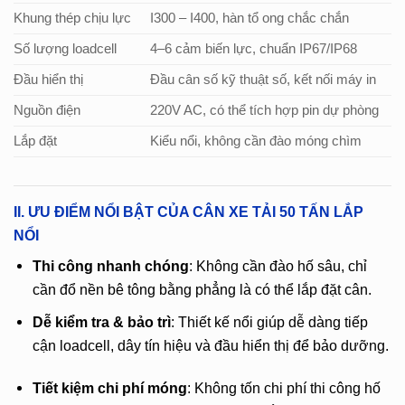
Khung thép chịu lực
I300 – I400, hàn tổ ong chắc chắn
Số lượng loadcell
4–6 cảm biến lực, chuẩn IP67/IP68
Đầu hiển thị
Đầu cân số kỹ thuật số, kết nối máy in
Nguồn điện
220V AC, có thể tích hợp pin dự phòng
Lắp đặt
Kiểu nổi, không cần đào móng chìm
II. ƯU ĐIỂM NỔI BẬT CỦA CÂN XE TẢI 50 TẤN LẮP
NỔI
Thi công nhanh chóng
: Không cần đào hố sâu, chỉ
cần đổ nền bê tông bằng phẳng là có thể lắp đặt cân.
Dễ kiểm tra & bảo trì
: Thiết kế nổi giúp dễ dàng tiếp
cận loadcell, dây tín hiệu và đầu hiển thị để bảo dưỡng.
Tiết kiệm chi phí móng
: Không tốn chi phí thi công hố