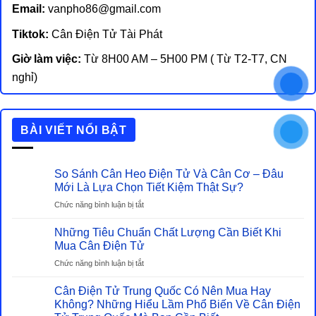
Email:
vanpho86@gmail.com
Tiktok:
Cân Điện Tử Tài Phát
Giờ làm việc:
Từ 8H00 AM – 5H00 PM ( Từ T2-T7, CN
nghỉ)
BÀI VIẾT NỔI BẬT
So Sánh Cân Heo Điện Tử Và Cân Cơ – Đâu
Mới Là Lựa Chọn Tiết Kiệm Thật Sự?
ở
Chức năng bình luận bị tắt
So
Sánh
Những Tiêu Chuẩn Chất Lượng Cần Biết Khi
Cân
Mua Cân Điện Tử
Heo
ở
Chức năng bình luận bị tắt
Điện
Những
Tử
Tiêu
Cân Điện Tử Trung Quốc Có Nên Mua Hay
Và
Chuẩn
Không? Những Hiểu Lầm Phổ Biến Về Cân Điện
Cân
Chất