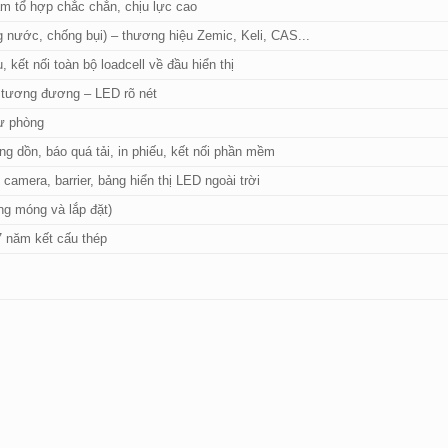
m tổ hợp chắc chắn, chịu lực cao
g nước, chống bụi) – thương hiệu Zemic, Keli, CAS...
 kết nối toàn bộ loadcell về đầu hiển thị
tương đương – LED rõ nét
dự phòng
ộng dồn, báo quá tải, in phiếu, kết nối phần mềm
camera, barrier, bảng hiển thị LED ngoài trời
ng móng và lắp đặt)
 7 năm kết cấu thép