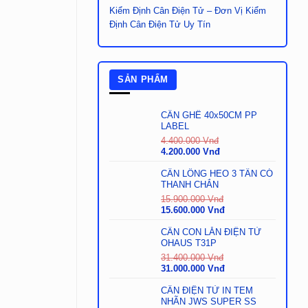
Kiểm Định Cân Điện Tử – Đơn Vị Kiểm
Định Cân Điện Tử Uy Tín
SẢN PHẨM
CÂN GHẾ 40x50CM PP
LABEL
4.400.000
Vnđ
Giá
Giá
4.200.000
Vnđ
gốc
hiện
là:
tại
CÂN LỒNG HEO 3 TẤN CÓ
4.400.000
là:
THANH CHẮN
Vnđ.
4.200.000
15.900.000
Vnđ
Vnđ.
Giá
Giá
15.600.000
Vnđ
gốc
hiện
là:
tại
CÂN CON LĂN ĐIỆN TỬ
15.900.000
là:
OHAUS T31P
Vnđ.
15.600.000
31.400.000
Vnđ
Vnđ.
Giá
Giá
31.000.000
Vnđ
gốc
hiện
là:
tại
CÂN ĐIỆN TỬ IN TEM
31.400.000
là:
NHÃN JWS SUPER SS