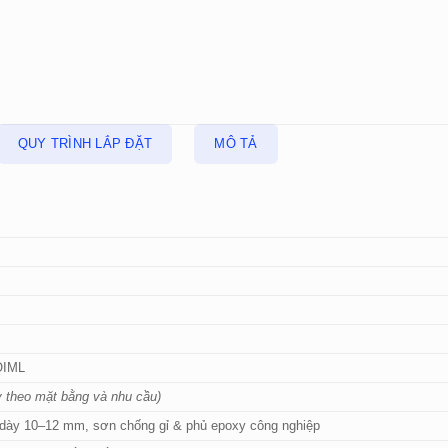
QUY TRÌNH LẮP ĐẶT
MÔ TẢ
)
 OIML
y theo mặt bằng và nhu cầu)
 dày 10–12 mm, sơn chống gỉ & phủ epoxy công nghiệp