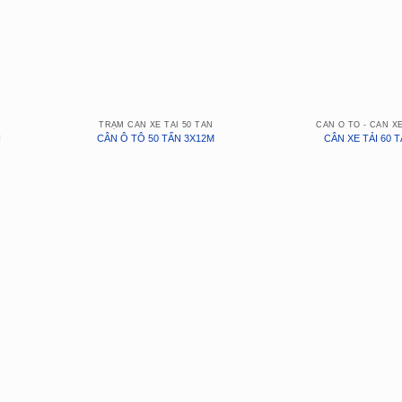
TRẠM CÂN XE TẢI 50 TẤN
CÂN Ô TÔ - CÂN XE
N
CÂN Ô TÔ 50 TẤN 3X12M
CÂN XE TẢI 60 