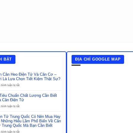
ỔI BẬT
ĐỊA CHỈ GOOGLE MAP
h Cân Heo Điện Tử Và Cân Cơ –
i Là Lựa Chọn Tiết Kiệm Thật Sự?
ở
bình luận bị tắt
So
Sánh
Tiêu Chuẩn Chất Lượng Cần Biết
Cân
a Cân Điện Tử
Heo
Điện
ở
bình luận bị tắt
Tử
Những
Và
Tiêu
ện Tử Trung Quốc Có Nên Mua Hay
Cân
Chuẩn
 Những Hiểu Lầm Phổ Biến Về Cân
Cơ
Chất
ử Trung Quốc Mà Bạn Cần Biết
–
Lượng
Đâu
Cần
ở
bình luận bị tắt