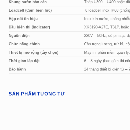
Khung sườn bàn cân
Thép U300 – U400 hoặc dầ
Loadcell (Cảm biến lực)
8 loadcell inox IP68 (chốn
Hộp nối tín hiệu
Inox kín nước, chống nhiễu,
Đầu hiển thị (Indicator)
XK3190-A27E, T31P, hoặc 
Nguồn điện
220V – 50Hz, có pin sạc 
Chức năng chính
Cân trọng lượng, trừ bì, c
Thiết bị mở rộng (tùy chọn)
Máy in, phần mềm quản lý, 
Thời gian lắp đặt
6 – 8 ngày (bao gồm thi cô
Bảo hành
24 tháng thiết bị điện tử –
SẢN PHẨM TƯƠNG TỰ