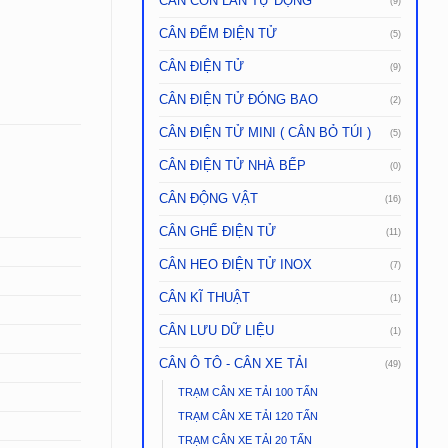
CÂN CON LĂN TỰ ĐỘNG
(9)
CÂN ĐẾM ĐIỆN TỬ
(5)
CÂN ĐIỆN TỬ
(9)
CÂN ĐIỆN TỬ ĐÓNG BAO
(2)
CÂN ĐIỆN TỬ MINI ( CÂN BỎ TÚI )
(5)
CÂN ĐIỆN TỬ NHÀ BẾP
(0)
CÂN ĐỘNG VẬT
(16)
CÂN GHẾ ĐIỆN TỬ
(11)
CÂN HEO ĐIỆN TỬ INOX
(7)
CÂN KĨ THUẬT
(1)
CÂN LƯU DỮ LIỆU
(1)
CÂN Ô TÔ - CÂN XE TẢI
(49)
TRẠM CÂN XE TẢI 100 TẤN
TRẠM CÂN XE TẢI 120 TẤN
TRẠM CÂN XE TẢI 20 TẤN