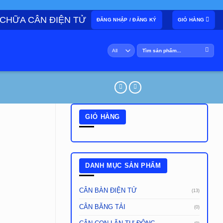
 CHỮA CÂN ĐIỆN TỬ
ĐĂNG NHẬP / ĐĂNG KÝ
GIỎ HÀNG
Tìm
kiếm:
GIỎ HÀNG
DANH MỤC SẢN PHẨM
CÂN BÀN ĐIỆN TỬ
(13)
CÂN BĂNG TẢI
(0)