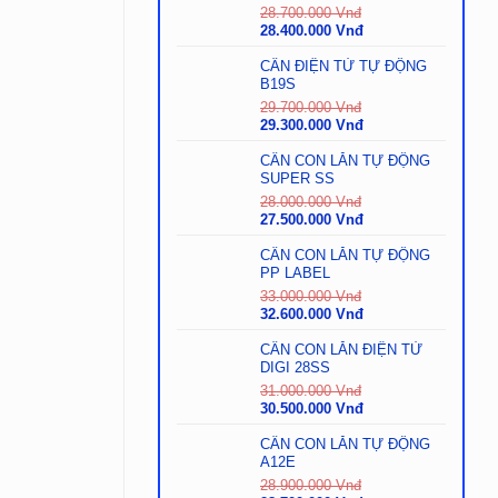
Vnđ.
31.000.000
28.700.000
Vnđ
Vnđ.
Giá
Giá
28.400.000
Vnđ
gốc
hiện
là:
tại
CÂN ĐIỆN TỬ TỰ ĐỘNG
28.700.000
là:
B19S
Vnđ.
28.400.000
29.700.000
Vnđ
Vnđ.
Giá
Giá
29.300.000
Vnđ
gốc
hiện
là:
tại
CÂN CON LĂN TỰ ĐỘNG
29.700.000
là:
SUPER SS
Vnđ.
29.300.000
28.000.000
Vnđ
Vnđ.
Giá
Giá
27.500.000
Vnđ
gốc
hiện
là:
tại
CÂN CON LĂN TỰ ĐỘNG
28.000.000
là:
PP LABEL
Vnđ.
27.500.000
33.000.000
Vnđ
Vnđ.
Giá
Giá
32.600.000
Vnđ
gốc
hiện
là:
tại
CÂN CON LĂN ĐIỆN TỬ
33.000.000
là:
DIGI 28SS
Vnđ.
32.600.000
31.000.000
Vnđ
Vnđ.
Giá
Giá
30.500.000
Vnđ
gốc
hiện
là:
tại
CÂN CON LĂN TỰ ĐỘNG
31.000.000
là:
A12E
Vnđ.
30.500.000
28.900.000
Vnđ
Vnđ.