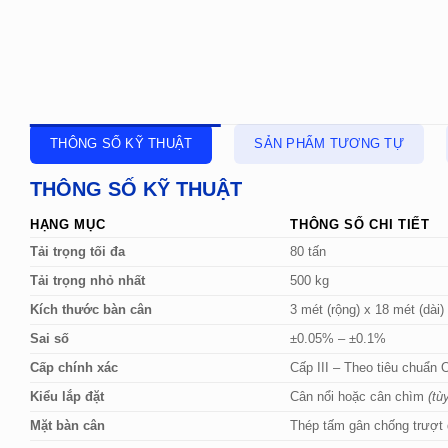
THÔNG SỐ KỸ THUẬT
SẢN PHẨM TƯƠNG TỰ
THÔNG SỐ KỸ THUẬT
HẠNG MỤC
THÔNG SỐ CHI TIẾT
Tải trọng tối đa
80 tấn
Tải trọng nhỏ nhất
500 kg
Kích thước bàn cân
3 mét (rộng) x 18 mét (dài
Sai số
±0.05% – ±0.1%
Cấp chính xác
Cấp III – Theo tiêu chuẩn
Kiểu lắp đặt
Cân nổi hoặc cân chìm
(tù
Mặt bàn cân
Thép tấm gân chống trượt