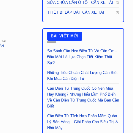
SỬA CHỮA CÂN Ô TÔ - CÂN XE TẢI
(0)
THIẾT BỊ LẮP ĐẶT CÂN XE TẢI
(7)
BÀI VIẾT MỚI
 TẢI
CÂN Ô TÔ - CÂN XE TẢI
CÂN Ô TÔ - C
TẤN
CÂN XE TẢI 120 TẤN
CÂN XE TẢI 100
So Sánh Cân Heo Điện Tử Và Cân Cơ –
Đâu Mới Là Lựa Chọn Tiết Kiệm Thật
Sự?
Những Tiêu Chuẩn Chất Lượng Cần Biết
Khi Mua Cân Điện Tử
Cân Điện Tử Trung Quốc Có Nên Mua
Hay Không? Những Hiểu Lầm Phổ Biến
Về Cân Điện Tử Trung Quốc Mà Bạn Cần
Biết
Cân Điện Tử Tích Hợp Phần Mềm Quản
Lý Bán Hàng – Giải Pháp Cho Siêu Thị &
Nhà Máy