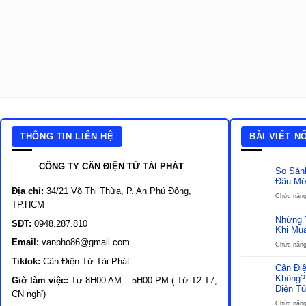
THÔNG TIN LIÊN HỆ
BÀI VIẾT N
CÔNG TY CÂN ĐIỆN TỬ TÀI PHÁT
So Sán
Đâu Mớ
Địa chỉ:
34/21 Võ Thị Thừa, P. An Phú Đông,
Chức năng 
TP.HCM
Những 
SĐT:
0948.287.810
Khi Mu
Email:
vanpho86@gmail.com
Chức năng 
Tiktok:
Cân Điện Tử Tài Phát
Cân Đi
Không?
Giờ làm việc:
Từ 8H00 AM – 5H00 PM ( Từ T2-T7,
Điện T
CN nghỉ)
Chức năng 