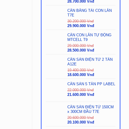
Giá
Giá
28.700.000
Vnđ
gốc
hiện
là:
tại
CÂN BĂNG TẢI CON LĂN
28.900.000
là:
T7E
Vnđ.
28.700.000
30.200.000
Vnđ
Vnđ.
Giá
Giá
29.900.000
Vnđ
gốc
hiện
là:
tại
CÂN CON LĂN TỰ ĐỘNG
30.200.000
là:
MTCELL T9
Vnđ.
29.900.000
29.000.000
Vnđ
Vnđ.
Giá
Giá
28.500.000
Vnđ
gốc
hiện
là:
tại
CÂN SÀN ĐIỆN TỬ 2 TẤN
29.000.000
là:
A12E
Vnđ.
28.500.000
19.400.000
Vnđ
Vnđ.
Giá
Giá
18.600.000
Vnđ
gốc
hiện
là:
tại
CÂN SÀN 5 TẤN PP LABEL
19.400.000
là:
22.000.000
Vnđ
Vnđ.
18.600.000
Giá
Giá
21.600.000
Vnđ
Vnđ.
gốc
hiện
là:
tại
CÂN SÀN ĐIỆN TỬ 150CM
22.000.000
là:
x 300CM ĐẦU T7E
Vnđ.
21.600.000
Vnđ.
20.600.000
Vnđ
Giá
Giá
20.100.000
Vnđ
gốc
hiện