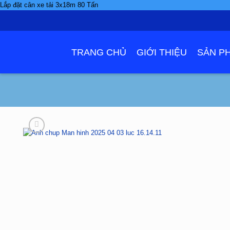
Skip
Lắp đặt cân xe tải 3x18m 80 Tấn
to
content
TRANG CHỦ
GIỚI THIỆU
SẢN P