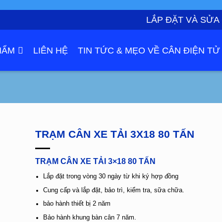
LẮP ĐẶT VÀ SỬA
HẨM
LIÊN HỆ
TIN TỨC & MẸO VỀ CÂN ĐIỆN TỬ
TRẠM CÂN XE TẢI 3X18 80 TẤN
TRẠM CÂN XE TẢI 3×18 80 TẤN
Lắp đặt trong vòng 30 ngày từ khi ký hợp đồng
Cung cấp và lắp đặt, bảo trì, kiểm tra, sữa chữa.
bảo hành thiết bị 2 năm
Bảo hành khung bàn cân 7 năm.