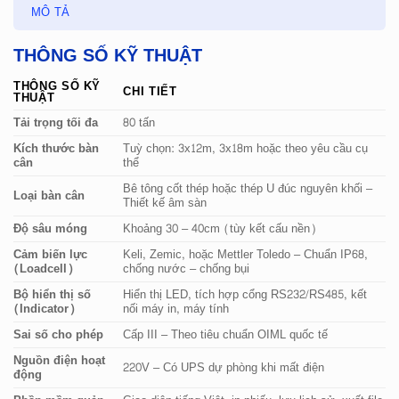
MÔ TẢ
THÔNG SỐ KỸ THUẬT
THÔNG SỐ KỸ
CHI TIẾT
THUẬT
Tải trọng tối đa
80 tấn
Kích thước bàn
Tuỳ chọn: 3x12m, 3x18m hoặc theo yêu cầu cụ
cân
thể
Bê tông cốt thép hoặc thép U đúc nguyên khối –
Loại bàn cân
Thiết kế âm sàn
Độ sâu móng
Khoảng 30 – 40cm (tùy kết cấu nền)
Cảm biến lực
Keli, Zemic, hoặc Mettler Toledo – Chuẩn IP68,
(Loadcell)
chống nước – chống bụi
Bộ hiển thị số
Hiển thị LED, tích hợp cổng RS232/RS485, kết
(Indicator)
nối máy in, máy tính
Sai số cho phép
Cấp III – Theo tiêu chuẩn OIML quốc tế
Nguồn điện hoạt
220V – Có UPS dự phòng khi mất điện
động