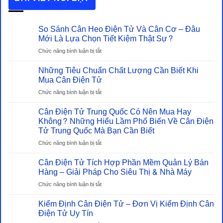
So Sánh Cân Heo Điện Tử Và Cân Cơ – Đâu
Mới Là Lựa Chọn Tiết Kiệm Thật Sự?
ở
Chức năng bình luận bị tắt
So
Những Tiêu Chuẩn Chất Lượng Cần Biết Khi
Sánh
Cân
Mua Cân Điện Tử
Heo
ở
Chức năng bình luận bị tắt
Điện
Những
Tử
Cân Điện Tử Trung Quốc Có Nên Mua Hay
Tiêu
Và
Chuẩn
Không? Những Hiểu Lầm Phổ Biến Về Cân Điện
Cân
Chất
Tử Trung Quốc Mà Bạn Cần Biết
Cơ
Lượng
–
ở
Chức năng bình luận bị tắt
Cần
Đâu
Cân
Biết
Mới
Cân Điện Tử Tích Hợp Phần Mềm Quản Lý Bán
Điện
Khi
Là
Tử
Hàng – Giải Pháp Cho Siêu Thị & Nhà Máy
Mua
Lựa
Trung
Cân
ở
Chức năng bình luận bị tắt
Chọn
Quốc
Điện
Cân
Tiết
Có
Tử
Kiểm Định Cân Điện Tử – Đơn Vị Kiểm Định Cân
Điện
Kiệm
Nên
Tử
Điện Tử Uy Tín
Thật
Mua
Tích
Sự?