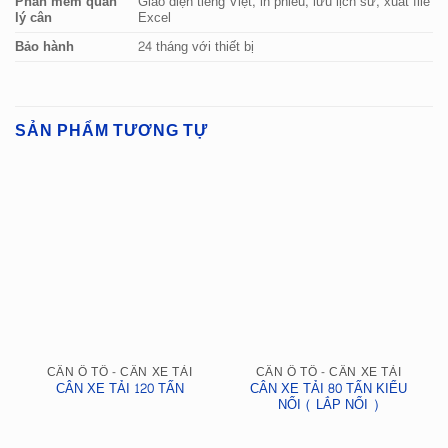
Phần mềm quản
Giao diện tiếng Việt, in phiếu, lưu lịch sử, xuất file
lý cân
Excel
Bảo hành
24 tháng với thiết bị
SẢN PHẨM TƯƠNG TỰ
CÂN Ô TÔ - CÂN XE TẢI
CÂN Ô TÔ - CÂN XE TẢI
CÂN XE TẢI 120 TẤN
CÂN XE TẢI 80 TẤN KIỂU
NỔI ( LẮP NỔI )