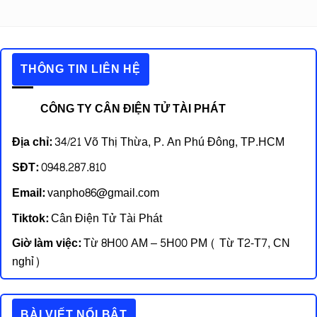
THÔNG TIN LIÊN HỆ
CÔNG TY CÂN ĐIỆN TỬ TÀI PHÁT
Địa chỉ:
34/21 Võ Thị Thừa, P. An Phú Đông, TP.HCM
SĐT:
0948.287.810
Email:
vanpho86@gmail.com
Tiktok:
Cân Điện Tử Tài Phát
Giờ làm việc:
Từ 8H00 AM – 5H00 PM ( Từ T2-T7, CN
nghỉ)
BÀI VIẾT NỔI BẬT