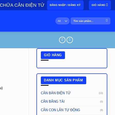
 CHỮA CÂN ĐIỆN TỬ
ĐĂNG NHẬP / ĐĂNG KÝ
GIỎ HÀNG
Tìm
kiếm:
GIỎ HÀNG
DANH MỤC SẢN PHẨM
u)
CÂN BÀN ĐIỆN TỬ
(13)
CÂN BĂNG TẢI
(0)
CÂN CON LĂN TỰ ĐỘNG
(9)