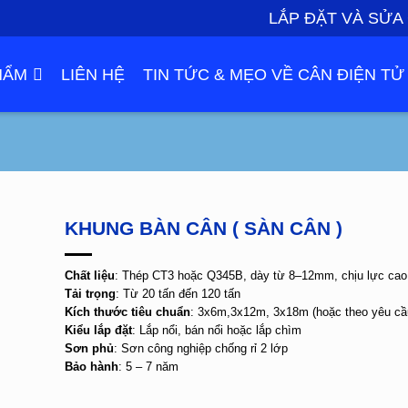
LẮP ĐẶT VÀ SỬA
HẨM
LIÊN HỆ
TIN TỨC & MẸO VỀ CÂN ĐIỆN TỬ
KHUNG BÀN CÂN ( SÀN CÂN )
Chất liệu
: Thép CT3 hoặc Q345B, dày từ 8–12mm, chịu lực cao
Tải trọng
: Từ 20 tấn đến 120 tấn
Kích thước tiêu chuẩn
: 3x6m,3x12m, 3x18m (hoặc theo yêu cầ
Kiểu lắp đặt
: Lắp nổi, bán nổi hoặc lắp chìm
Sơn phủ
: Sơn công nghiệp chống rỉ 2 lớp
Bảo hành
: 5 – 7 năm