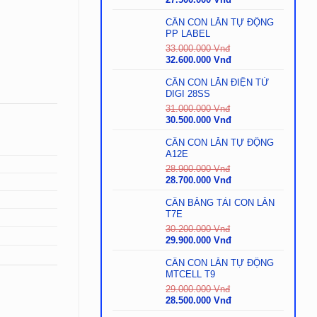
gốc
hiện
là:
tại
CÂN CON LĂN TỰ ĐỘNG
28.000.000
là:
PP LABEL
Vnđ.
27.500.000
33.000.000
Vnđ
Vnđ.
Giá
Giá
32.600.000
Vnđ
gốc
hiện
là:
tại
CÂN CON LĂN ĐIỆN TỬ
33.000.000
là:
DIGI 28SS
Vnđ.
32.600.000
31.000.000
Vnđ
Vnđ.
Giá
Giá
30.500.000
Vnđ
gốc
hiện
là:
tại
CÂN CON LĂN TỰ ĐỘNG
31.000.000
là:
A12E
Vnđ.
30.500.000
28.900.000
Vnđ
Vnđ.
Giá
Giá
28.700.000
Vnđ
gốc
hiện
là:
tại
CÂN BĂNG TẢI CON LĂN
28.900.000
là:
T7E
Vnđ.
28.700.000
30.200.000
Vnđ
Vnđ.
Giá
Giá
29.900.000
Vnđ
gốc
hiện
là:
tại
CÂN CON LĂN TỰ ĐỘNG
30.200.000
là:
MTCELL T9
Vnđ.
29.900.000
29.000.000
Vnđ
Vnđ.
Giá
Giá
28.500.000
Vnđ
gốc
hiện