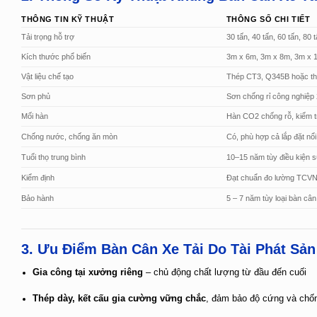
THÔNG TIN KỸ THUẬT
THÔNG SỐ CHI TIẾT
Tải trọng hỗ trợ
30 tấn, 40 tấn, 60 tấn, 80 
Kích thước phổ biến
3m x 6m, 3m x 8m, 3m x 1
Vật liệu chế tạo
Thép CT3, Q345B hoặc th
Sơn phủ
Sơn chống rỉ công nghiệp
Mối hàn
Hàn CO2 chống rỗ, kiểm tr
Chống nước, chống ăn mòn
Có, phù hợp cả lắp đặt nổ
Tuổi thọ trung bình
10–15 năm tùy điều kiện 
Kiểm định
Đạt chuẩn đo lường TCVN
Bảo hành
5 – 7 năm tùy loại bàn cân
3. Ưu Điểm Bàn Cân Xe Tải Do Tài Phát Sản
Gia công tại xưởng riêng
– chủ động chất lượng từ đầu đến cuối
Thép dày, kết cấu gia cường vững chắc
, đảm bảo độ cứng và chố