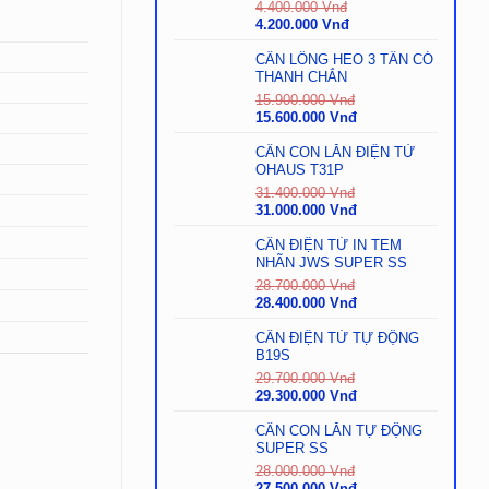
4.400.000
Vnđ
Giá
Giá
4.200.000
Vnđ
gốc
hiện
là:
tại
CÂN LỒNG HEO 3 TẤN CÓ
4.400.000
là:
THANH CHẮN
Vnđ.
4.200.000
15.900.000
Vnđ
Vnđ.
Giá
Giá
15.600.000
Vnđ
gốc
hiện
là:
tại
CÂN CON LĂN ĐIỆN TỬ
15.900.000
là:
OHAUS T31P
Vnđ.
15.600.000
31.400.000
Vnđ
Vnđ.
Giá
Giá
31.000.000
Vnđ
gốc
hiện
là:
tại
CÂN ĐIỆN TỬ IN TEM
31.400.000
là:
NHÃN JWS SUPER SS
Vnđ.
31.000.000
28.700.000
Vnđ
Vnđ.
Giá
Giá
28.400.000
Vnđ
gốc
hiện
là:
tại
CÂN ĐIỆN TỬ TỰ ĐỘNG
28.700.000
là:
B19S
Vnđ.
28.400.000
29.700.000
Vnđ
Vnđ.
Giá
Giá
29.300.000
Vnđ
gốc
hiện
là:
tại
CÂN CON LĂN TỰ ĐỘNG
29.700.000
là:
SUPER SS
Vnđ.
29.300.000
28.000.000
Vnđ
Vnđ.
Giá
Giá
27.500.000
Vnđ