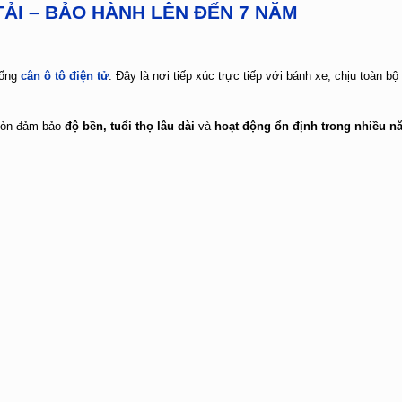
ẢI – BẢO HÀNH LÊN ĐẾN 7 NĂM
hống
cân ô tô điện tử
. Đây là nơi tiếp xúc trực tiếp với bánh xe, chịu toàn bộ 
còn đảm bảo
độ bền, tuổi thọ lâu dài
và
hoạt động ổn định trong nhiều n