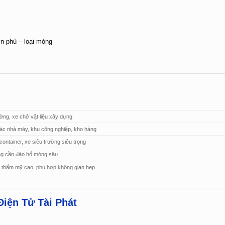
ơn phủ – loại móng
ường, xe chở vật liệu xây dựng
các nhà máy, khu công nghiệp, kho hàng
ontainer, xe siêu trường siêu trọng
ông cần đào hố móng sâu
, thẩm mỹ cao, phù hợp không gian hẹp
Điện Tử Tài Phát