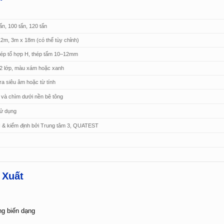
tấn, 100 tấn, 120 tấn
2m, 3m x 18m (có thể tùy chỉnh)
ép tổ hợp H, thép tấm 10–12mm
 2 lớp, màu xám hoặc xanh
a siêu âm hoặc từ tính
i và chìm dưới nền bê tông
sử dụng
 & kiểm định bởi Trung tâm 3, QUATEST
 Xuất
ng biến dạng