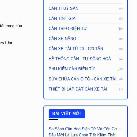
CÂN THUỶ SẢN
(4)
CÂN TÍNH GIÁ
(3)
tải trọng của
CÂN TREO ĐIỆN TỬ
(10)
CÂN XE NÂNG
(6)
ăm liền
.
CÂN XE TẢI TỪ 20 - 120 TẤN
(0)
HỆ THỐNG CÂN - TỰ ĐỘNG HOÁ
(4)
PHỤ KIỆN CÂN ĐIỆN TỬ
(29)
SỬA CHỮA CÂN Ô TÔ - CÂN XE TẢI
(0)
THIẾT BỊ LẮP ĐẶT CÂN XE TẢI
(7)
BÀI VIẾT MỚI
So Sánh Cân Heo Điện Tử Và Cân Cơ –
Đâu Mới Là Lựa Chọn Tiết Kiệm Thật