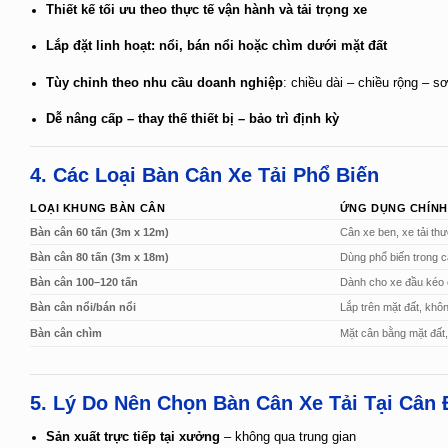
Thiết kế tối ưu theo thực tế vận hành và tải trọng xe
Lắp đặt linh hoạt: nổi, bán nổi hoặc chìm dưới mặt đất
Tùy chỉnh theo nhu cầu doanh nghiệp
: chiều dài – chiều rộng – s
Dễ nâng cấp – thay thế thiết bị – bảo trì định kỳ
4. Các Loại Bàn Cân Xe Tải Phổ Biến
LOẠI KHUNG BÀN CÂN
ỨNG DỤNG CHÍNH
Bàn cân 60 tấn (3m x 12m)
Cân xe ben, xe tải th
Bàn cân 80 tấn (3m x 18m)
Dùng phổ biến trong 
Bàn cân 100–120 tấn
Dành cho xe đầu kéo c
Bàn cân nổi/bán nổi
Lắp trên mặt đất, kh
Bàn cân chìm
Mặt cân bằng mặt đất
5. Lý Do Nên Chọn Bàn Cân Xe Tải Tại Cân 
Sản xuất trực tiếp tại xưởng
– không qua trung gian