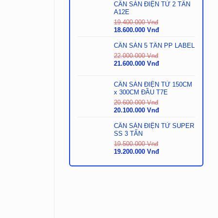
là:
tại
CÂN SÀN ĐIỆN TỬ 2 TẤN
29.000.000
là:
A12E
Vnđ.
28.500.000
19.400.000
Vnđ
Vnđ.
Giá
Giá
18.600.000
Vnđ
gốc
hiện
là:
tại
CÂN SÀN 5 TẤN PP LABEL
19.400.000
là:
22.000.000
Vnđ
Vnđ.
18.600.000
Giá
Giá
21.600.000
Vnđ
Vnđ.
gốc
hiện
là:
tại
CÂN SÀN ĐIỆN TỬ 150CM
22.000.000
là:
x 300CM ĐẦU T7E
Vnđ.
21.600.000
Vnđ.
20.600.000
Vnđ
Giá
Giá
20.100.000
Vnđ
gốc
hiện
là:
tại
CÂN SÀN ĐIỆN TỬ SUPER
20.600.000
là:
SS 3 TẤN
Vnđ.
20.100.000
19.500.000
Vnđ
Vnđ.
Giá
Giá
19.200.000
Vnđ
gốc
hiện
là:
tại
19.500.000
là:
Vnđ.
19.200.000
Vnđ.