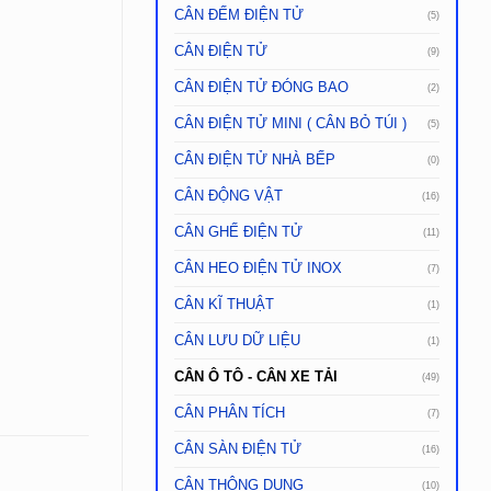
CÂN ĐẾM ĐIỆN TỬ
(5)
CÂN ĐIỆN TỬ
(9)
CÂN ĐIỆN TỬ ĐÓNG BAO
(2)
CÂN ĐIỆN TỬ MINI ( CÂN BỎ TÚI )
(5)
CÂN ĐIỆN TỬ NHÀ BẾP
(0)
CÂN ĐỘNG VẬT
(16)
CÂN GHẾ ĐIỆN TỬ
(11)
CÂN HEO ĐIỆN TỬ INOX
(7)
CÂN KĨ THUẬT
(1)
CÂN LƯU DỮ LIỆU
(1)
CÂN Ô TÔ - CÂN XE TẢI
(49)
CÂN PHÂN TÍCH
(7)
CÂN SÀN ĐIỆN TỬ
(16)
CÂN THÔNG DỤNG
(10)