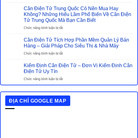
Những
Tử
Tiêu
Cân Điện Tử Trung Quốc Có Nên Mua Hay
Và
Chuẩn
Không? Những Hiểu Lầm Phổ Biến Về Cân Điện
Cân
Chất
Tử Trung Quốc Mà Bạn Cần Biết
Cơ
Lượng
–
ở
Chức năng bình luận bị tắt
Cần
Đâu
Cân
Biết
Mới
Điện
Cân Điện Tử Tích Hợp Phần Mềm Quản Lý Bán
Khi
Là
Tử
Hàng – Giải Pháp Cho Siêu Thị & Nhà Máy
Mua
Lựa
Trung
Cân
ở
Chức năng bình luận bị tắt
Chọn
Quốc
Điện
Cân
Tiết
Có
Tử
Điện
Kiểm Định Cân Điện Tử – Đơn Vị Kiểm Định Cân
Kiệm
Nên
Tử
Điện Tử Uy Tín
Thật
Mua
Tích
Sự?
Hay
ở
Chức năng bình luận bị tắt
Hợp
Không?
Kiểm
Phần
Những
Định
Mềm
Hiểu
Cân
Quản
Lầm
ĐỊA CHỈ GOOGLE MAP
Điện
Lý
Phổ
Tử
Bán
Biến
–
Hàng
Về
Đơn
–
Cân
Vị
Giải
Điện
Kiểm
Pháp
Tử
Định
Cho