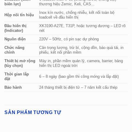
biến lực)
thương hiệu Zemic, Keli, CAS...
Inox kín nước, chống nhiễu, kết nối toàn bộ
Hộp nối tín hiệu
loadcell về đầu hiển thị
Đầu hiển thị
XK3190-A27E, T31P, hoặc tương đương – LED rõ
(Indicator)
nét
Nguồn điện
220V – 50Hz, có pin sạc dự phòng
Chức năng
Cân trọng lượng, trừ bì, cộng dồn, báo quá tải, in
chính
phiếu, kết nối phần mềm
Thiết bị mở rộng
Máy in, phần mềm quản lý, camera, barrier, bảng
(tùy chọn)
hiển thị LED ngoài trời
Thời gian lắp
6 – 8 ngày (bao gồm thi công móng và lắp đặt)
đặt
Bảo hành
24 tháng thiết bị điện tử – 7 năm kết cấu thép
SẢN PHẨM TƯƠNG TỰ