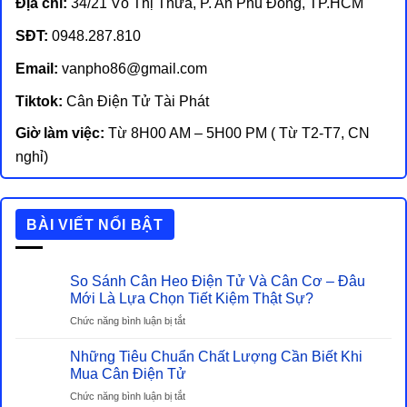
Địa chỉ:
34/21 Võ Thị Thừa, P. An Phú Đông, TP.HCM
SĐT:
0948.287.810
Email:
vanpho86@gmail.com
Tiktok:
Cân Điện Tử Tài Phát
Giờ làm việc:
Từ 8H00 AM – 5H00 PM ( Từ T2-T7, CN
nghỉ)
BÀI VIẾT NỔI BẬT
So Sánh Cân Heo Điện Tử Và Cân Cơ – Đâu
Mới Là Lựa Chọn Tiết Kiệm Thật Sự?
ở
Chức năng bình luận bị tắt
So
Sánh
Những Tiêu Chuẩn Chất Lượng Cần Biết Khi
Cân
Mua Cân Điện Tử
Heo
ở
Chức năng bình luận bị tắt
Điện