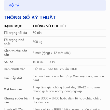
MÔ TẢ
THÔNG SỐ KỸ THUẬT
HẠNG MỤC
THÔNG SỐ CHI TIẾT
Tải trọng tối đa
80 tấn
Tải trọng nhỏ
500 kg
nhất
Kích thước bàn
3 mét (rộng) x 12 mét (dài)
cân
Sai số
±0.05% – ±0.1%
Cấp chính xác
Cấp III – Theo tiêu chuẩn OIML
Cân nổi hoặc cân chìm
(tùy theo mặt bằng và nhu
Kiểu lắp đặt
cầu)
Thép tấm gân chống trượt dày 10–12 mm, sơn
Mặt bàn cân
chống gỉ & phủ epoxy công nghiệp
Khung sườn bàn
Thép U300 – U400 hoặc dầm tổ hợp chắc chắn,
cân
chịu lực cao
Loadcell (Cảm
6 loadcell inox IP68 (chống nước, chống bụi) –