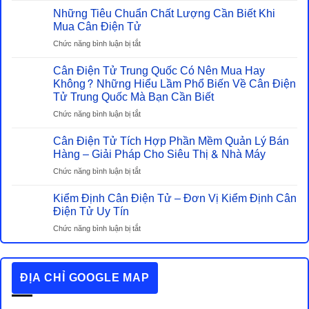
Những Tiêu Chuẩn Chất Lượng Cần Biết Khi
Sánh
Cân
Mua Cân Điện Tử
Heo
ở
Chức năng bình luận bị tắt
Điện
Những
Tử
Cân Điện Tử Trung Quốc Có Nên Mua Hay
Tiêu
Và
Chuẩn
Không? Những Hiểu Lầm Phổ Biến Về Cân Điện
Cân
Chất
Tử Trung Quốc Mà Bạn Cần Biết
Cơ
Lượng
–
ở
Chức năng bình luận bị tắt
Cần
Đâu
Cân
Biết
Mới
Cân Điện Tử Tích Hợp Phần Mềm Quản Lý Bán
Điện
Khi
Là
Tử
Hàng – Giải Pháp Cho Siêu Thị & Nhà Máy
Mua
Lựa
Trung
Cân
ở
Chức năng bình luận bị tắt
Chọn
Quốc
Điện
Cân
Tiết
Có
Tử
Kiểm Định Cân Điện Tử – Đơn Vị Kiểm Định Cân
Điện
Kiệm
Nên
Tử
Điện Tử Uy Tín
Thật
Mua
Tích
Sự?
Hay
ở
Chức năng bình luận bị tắt
Hợp
Không?
Kiểm
Phần
Những
Định
Mềm
Hiểu
Cân
Quản
ĐỊA CHỈ GOOGLE MAP
Lầm
Điện
Lý
Phổ
Tử
Bán
Biến
–
Hàng