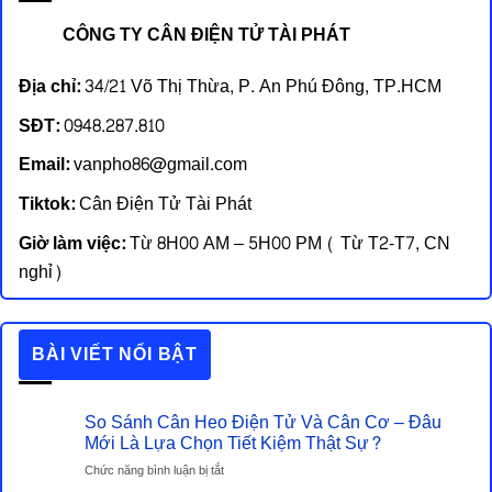
CÔNG TY CÂN ĐIỆN TỬ TÀI PHÁT
Địa chỉ:
34/21 Võ Thị Thừa, P. An Phú Đông, TP.HCM
SĐT:
0948.287.810
Email:
vanpho86@gmail.com
Tiktok:
Cân Điện Tử Tài Phát
Giờ làm việc:
Từ 8H00 AM – 5H00 PM ( Từ T2-T7, CN
nghỉ)
BÀI VIẾT NỔI BẬT
So Sánh Cân Heo Điện Tử Và Cân Cơ – Đâu
Cân Bàn Đ
Mới Là Lựa Chọn Tiết Kiệm Thật Sự?
ở
Chức năng bình luận bị tắt
So