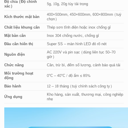
Độ chia (Độ chính
5g, 10g, 20g tùy tải trọng
xác)
400×500mm, 450×600mm, 600×800mm (tuỳ
Kích thước mặt bàn
chọn)
Chất liệu khung cân
Thép sơn tĩnh điện hoặc inox chống gỉ
Mặt bàn cân
Inox 304 chống nước, chống gỉ
Đầu cân hiển thị
Super SS – màn hình LED đỏ rõ nét
AC 220V và pin sạc (dùng liên tục 50–70
Nguồn điện
giờ)
Chức năng
Cân, trừ bì, đếm số lượng, cảnh báo quá tải
Môi trường hoạt
0°C – 40°C / độ ẩm ≤ 85%
động
Bảo hành
12 – 18 tháng (tuỳ chính sách công ty)
Kho hàng, sản xuất, thương mại, công nghiệp
Ứng dụng
nhẹ
SẢN PHẨM TƯƠNG TỰ