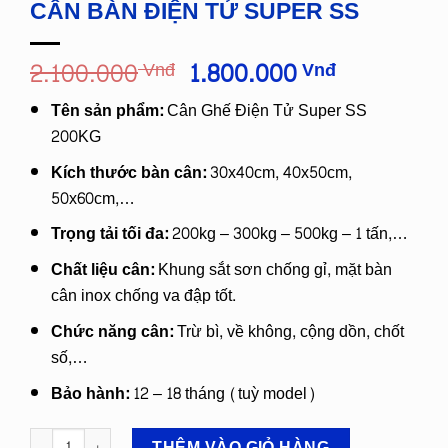
CÂN BÀN ĐIỆN TỬ SUPER SS
Giá
Giá
2.100.000
1.800.000
Vnđ
Vnđ
gốc
hiện
Tên sản phẩm:
Cân Ghế Điện Tử Super SS
là:
tại
200KG
2.100.000
là:
Vnđ.
1.800.000
Kích thước bàn cân:
30x40cm, 40x50cm,
Vnđ.
50x60cm,…
Trọng tải tối đa:
200kg – 300kg – 500kg – 1 tấn,…
Chất liệu cân:
Khung sắt sơn chống gỉ, mặt bàn
cân inox chống va đập tốt.
Chức năng cân:
Trừ bì, về không, cộng dồn, chốt
số,…
Bảo hành:
12 – 18 tháng (tuỳ model)
CÂN BÀN ĐIỆN TỬ SUPER SS số lượng
THÊM VÀO GIỎ HÀNG